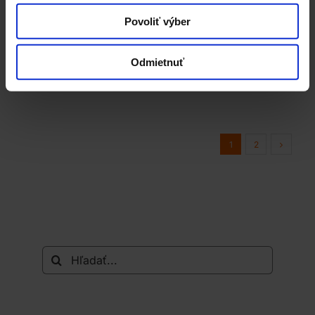
organického potenciálu kampane alebo
Povoliť výber
produktu. Tieto stratégie môžu podnietiť
konverzácie medzi rodinou a priateľmi ...
Odmietnuť
1
2
Hľadať: