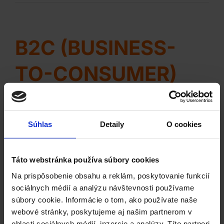
B2C (BUSINESS-
TO-CONSUMER)
B2C marketing, teda marketing zameraný
priamo na koncového spotrebiteľa, predstavuje
Súhlas
Detaily
O cookies
dynamickú oblasť marketingu, kde hlavným
cieľom je stimulovať záujem, nákup a lojalitu
zákazníkov ...
Táto webstránka používa súbory cookies
Na prispôsobenie obsahu a reklám, poskytovanie funkcií
sociálnych médií a analýzu návštevnosti používame
súbory cookie. Informácie o tom, ako používate naše
webové stránky, poskytujeme aj našim partnerom v
oblasti sociálnych médií, inzercie a analýzy. Títo partneri