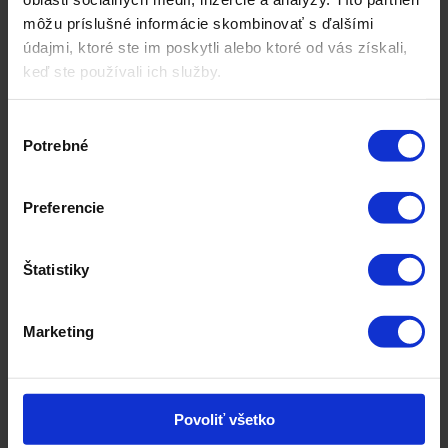
B2B (BUSINESS TO
môžu príslušné informácie skombinovať s ďalšími
BUSINESS)
údajmi, ktoré ste im poskytli alebo ktoré od vás získali,
keď ste používali ich služby.
B2B marketing, alebo marketing zameraný na
Výber
obchodovanie medzi firmami, predstavuje
Potrebné
súhlasu
špecifický segment marketingu, kde hlavnými
aktérmi sú firmy a organizácie, ktoré predávajú
Preferencie
svoje ...
Štatistiky
Marketing
BUZZ MARKETING
Buzz marketing je technika virálneho
Povoliť všetko
marketingu zameraná na maximalizáciu