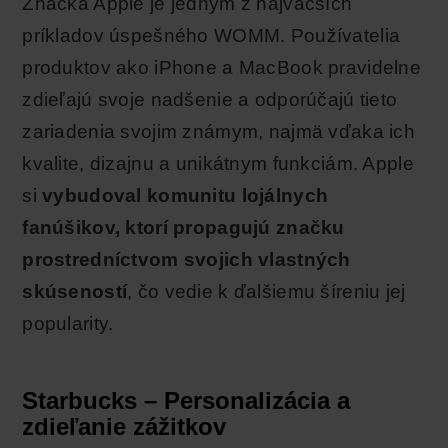
Značka Apple je jedným z najväčších
príkladov úspešného WOMM. Používatelia
produktov ako iPhone a MacBook pravidelne
zdieľajú svoje nadšenie a odporúčajú tieto
zariadenia svojim známym, najmä vďaka ich
kvalite, dizajnu a unikátnym funkciám. Apple
si
vybudoval komunitu lojálnych
fanúšikov, ktorí propagujú značku
prostredníctvom svojich vlastných
skúseností
, čo vedie k ďalšiemu šíreniu jej
popularity.
Starbucks – Personalizácia a
zdieľanie zážitkov