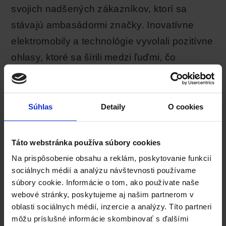
svojich nadšených zákazníkov, ktorí sa
stávajú ambasádormi značky. Inovatívne
elektromobily a technológie vyvolali pozitívne
ohlasy, ktoré sa šírili medzi ľuďmi, čo
pomohlo značke dosiahnuť masívny rast.
Tesla nemusela investovať do tradičnej
reklamy, pretože jej
zákazníci spontánne
Súhlas
Detaily
O cookies
zdieľali svoje skúsenosti
, čím šírili
povedomie o značke a podporovali jej ďalší
Táto webstránka používa súbory cookies
rozvoj.
Na prispôsobenie obsahu a reklám, poskytovanie funkcií
sociálnych médií a analýzu návštevnosti používame
súbory cookie. Informácie o tom, ako používate naše
Dropbox – Referral program ako
webové stránky, poskytujeme aj našim partnerom v
nástroj rastu
oblasti sociálnych médií, inzercie a analýzy. Títo partneri
môžu príslušné informácie skombinovať s ďalšími