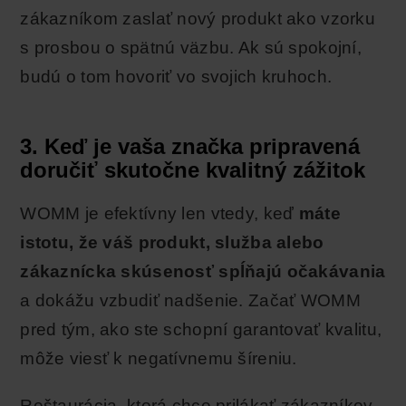
zákazníkom zaslať nový produkt ako vzorku
s prosbou o spätnú väzbu. Ak sú spokojní,
budú o tom hovoriť vo svojich kruhoch.
3. Keď je vaša značka pripravená
doručiť skutočne kvalitný zážitok
WOMM je efektívny len vtedy, keď
máte
istotu, že váš produkt, služba alebo
zákaznícka skúsenosť spĺňajú očakávania
a dokážu vzbudiť nadšenie. Začať WOMM
pred tým, ako ste schopní garantovať kvalitu,
môže viesť k negatívnemu šíreniu.
Reštaurácia, ktorá chce prilákať zákazníkov