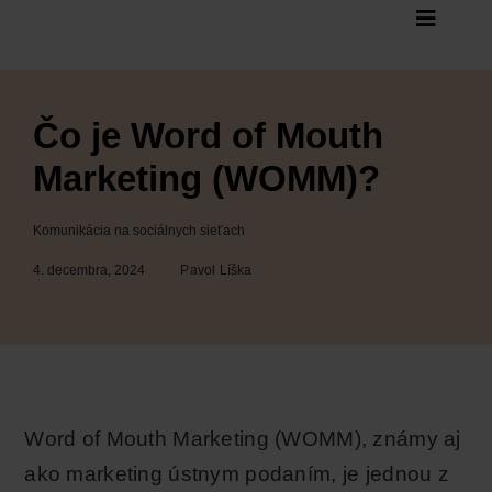
Skip
Toggle
to
Naviga
content
Štatistiky
Čo je Word of Mouth
Audit
Marketing (WOMM)?
Služby
Blog
Komunikácia na sociálnych sieťach
Kontakt
4. decembra, 2024
Pavol Líška
Word of Mouth Marketing (WOMM), známy aj
ako marketing ústnym podaním, je jednou z