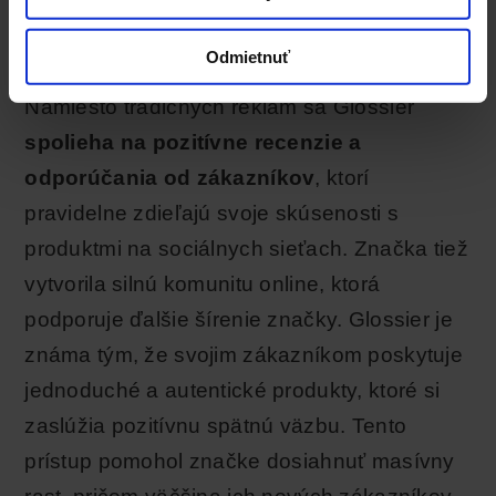
Glossier, americká značka kozmetiky, je
príkladom značky, ktorá sa zameriava na
Odmietnuť
WOMM a komunitný prístup k marketingu.
Namiesto tradičných reklám sa Glossier
spolieha na pozitívne recenzie a
odporúčania od zákazníkov
, ktorí
pravidelne zdieľajú svoje skúsenosti s
produktmi na sociálnych sieťach. Značka tiež
vytvorila silnú komunitu online, ktorá
podporuje ďalšie šírenie značky. Glossier je
známa tým, že svojim zákazníkom poskytuje
jednoduché a autentické produkty, ktoré si
zaslúžia pozitívnu spätnú väzbu. Tento
prístup pomohol značke dosiahnuť masívny