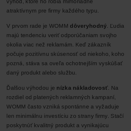
výhod, ktoré ho robia mimoriadne
atraktívnym pre firmy každého typu.
V prvom rade je WOMM
dôveryhodný
. Ľudia
majú tendenciu veriť odporúčaniam svojho
okolia viac než reklamám. Keď zákazník
počuje pozitívnu skúsenosť od niekoho, koho
pozná, stáva sa oveľa ochotnejším vyskúšať
daný produkt alebo službu.
Ďalšou výhodou je
nízka nákladovosť
. Na
rozdiel od platených reklamných kampaní,
WOMM často vzniká spontánne a vyžaduje
len minimálnu investíciu zo strany firmy. Stačí
poskytnúť kvalitný produkt a vynikajúcu