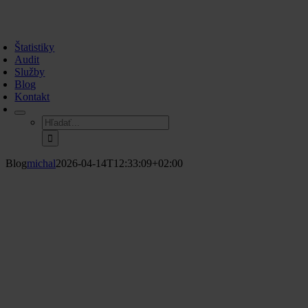
Skip
to
oggle
content
avigation
Štatistiky
Audit
Služby
Blog
Kontakt
Hľadať:
Blog
michal
2026-04-14T12:33:09+02:00