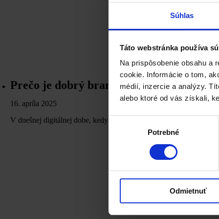
Súhlas
Táto webstránka používa sú
Na prispôsobenie obsahu a r
cookie. Informácie o tom, ak
Prečo je dobrý branding dôležitý?
médií, inzercie a analýzy. Tí
alebo ktoré od vás získali, ke
16. apríla 2025
V dnešnej digitálnej dobe, kedy je konkurencia omnoho intenzívnejši
Výber
Potrebné
súhlasu
Odmietnuť