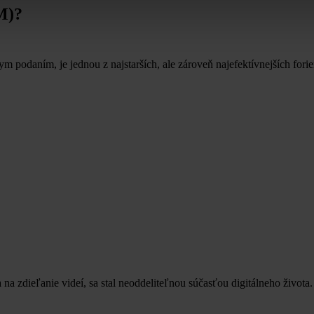
M)?
daním, je jednou z najstarších, ale zároveň najefektívnejších foriem
na zdieľanie videí, sa stal neoddeliteľnou súčasťou digitálneho života.