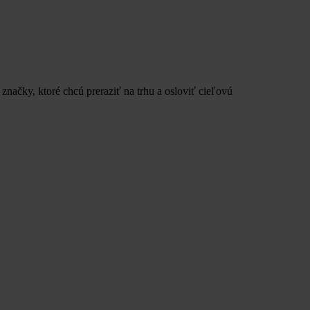
načky, ktoré chcú preraziť na trhu a osloviť cieľovú