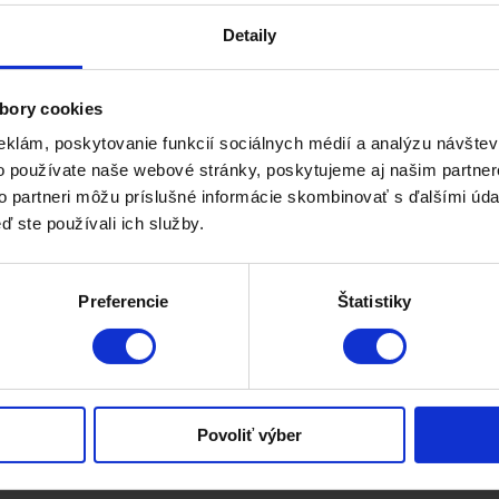
Detaily
bory cookies
eklám, poskytovanie funkcií sociálnych médií a analýzu návšte
o používate naše webové stránky, poskytujeme aj našim partner
to partneri môžu príslušné informácie skombinovať s ďalšími údaj
ď ste používali ich služby.
a než kedykoľvek predtým, musia značky vynakladať veľa úsilia, aby si u
Preferencie
Štatistiky
Povoliť výber