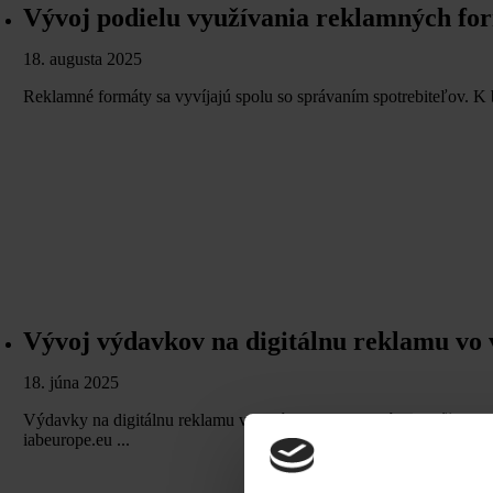
Vývoj podielu využívania reklamných for
18. augusta 2025
Reklamné formáty sa vyvíjajú spolu so správaním spotrebiteľov. K 
Vývoj výdavkov na digitálnu reklamu vo
18. júna 2025
Výdavky na digitálnu reklamu v Európe (v €m) sa výrazne líšia pod
iabeurope.eu ...