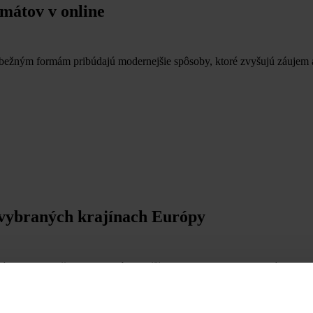
mátov v online
bežným formám pribúdajú modernejšie spôsoby, ktoré zvyšujú záujem a 
 vybraných krajínach Európy
ľa krajiny, pričom dominujú najväčšie ekonomiky. Tento prehľad ukazuje