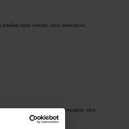
prinášajú lepšie výsledky. zdroj: iabeurope.eu
, kto investuje najviac do online propagácie. zdroj: