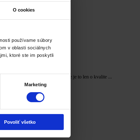
O cookies
vnosti používame súbory
om v oblasti sociálnych
mi, ktoré ste im poskytli
držali svoju pozíciu na trhu. Nie je to len o kvalite ...
Marketing
Povoliť všetko