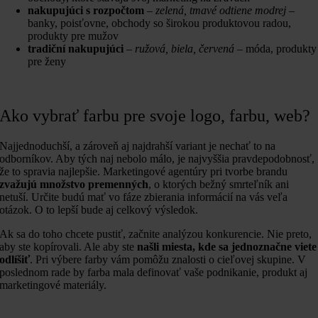
nakupujúci s rozpočtom
–
zelená, tmavé odtiene modrej
–
banky, poisťovne, obchody so širokou produktovou radou,
produkty pre mužov
tradiční nakupujúci
–
ružová, biela, červená
– móda, produkty
pre ženy
Ako vybrať farbu pre svoje logo, farbu, web?
Najjednoduchší, a zároveň aj najdrahší variant je nechať to na
odborníkov. Aby tých naj nebolo málo, je najvyššia pravdepodobnosť,
že to spravia najlepšie. Marketingové agentúry pri tvorbe brandu
zvažujú množstvo premenných
, o ktorých bežný smrteľník ani
netuší. Určite budú mať vo fáze zbierania informácií na vás veľa
otázok. O to lepší bude aj celkový výsledok.
Ak sa do toho chcete pustiť, začnite analýzou konkurencie. Nie preto,
aby ste kopírovali. Ale aby ste
našli miesta, kde sa jednoznačne viete
odlíšiť
. Pri výbere farby vám pomôžu znalosti o cieľovej skupine. V
poslednom rade by farba mala definovať vaše podnikanie, produkt aj
marketingové materiály.