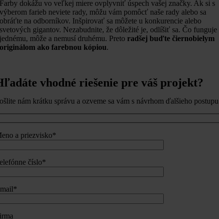
Farby dokážu vo veľkej miere ovplyvniť úspech vašej značky. Ak si s
výberom farieb neviete rady, môžu vám pomôcť naše rady alebo sa
obráťte na odborníkov. Inšpirovať sa môžete u konkurencie alebo
svetových gigantov. Nezabudnite, že dôležité je, odlíšiť sa. Čo funguje
jednému, môže a nemusí druhému. Preto
radšej buďte čiernobielym
originálom ako farebnou kópiou
.
Hľadáte vhodné riešenie pre váš projekt?
ošlite nám krátku správu a ozveme sa vám s návrhom ďalšieho postupu
eno a priezvisko*
elefónne číslo*
mail*
irma