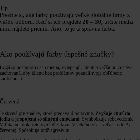
Tip
Prezrite si, aké farby používajú veľké globálne firmy z
vášho odboru. Keď si ich prejdete
20 – 30,
určite medzi
nimi nájdete prienik. Áno, to je tá správna farba.
Ako používajú farby úspešné značky?
Logá sa postupom času menia, vylepšujú. Identita väčšinou zostáva
zachovaná, aby klienti bez problémov poznali svoje obľúbené
spoločnosti.
Červená
Je skvelá pre značky, ktoré predávajú potraviny.
Zvyšuje chuť do
jedla a je spojená so silnými emóciami.
Symbolizuje sebavedomie.
Vďaka nej dokážete vytŕčať z davu. Všetkého však veľa škodí. Aj
červenej. Spôsobuje totiž agresivitu.