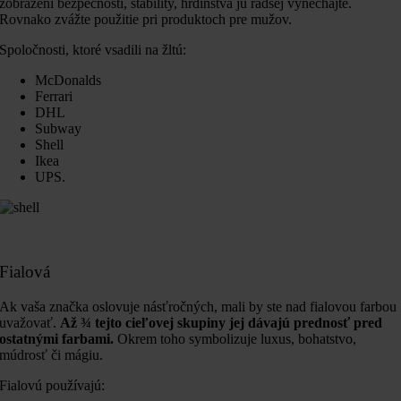
zobrazení bezpečnosti, stability, hrdinstva ju radšej vynechajte.
Rovnako zvážte použitie pri produktoch pre mužov.
Spoločnosti, ktoré vsadili na žltú:
McDonalds
Ferrari
DHL
Subway
Shell
Ikea
UPS.
Fialová
Ak vaša značka oslovuje násťročných, mali by ste nad fialovou farbou
uvažovať.
Až ¾ tejto cieľovej skupiny jej dávajú prednosť pred
ostatnými farbami.
Okrem toho symbolizuje luxus, bohatstvo,
múdrosť či mágiu.
Fialovú používajú: