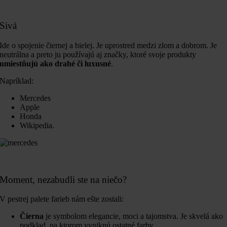
Sivá
Ide o spojenie čiernej a bielej. Je uprostred medzi zlom a dobrom. Je
neutrálna a preto ju používajú aj značky, ktoré svoje produkty
umiestňujú ako drahé či luxusné
.
Napríklad:
Mercedes
Apple
Honda
Wikipedia.
Moment, nezabudli ste na niečo?
V pestrej palete farieb nám ešte zostali:
Čierna
je symbolom elegancie, moci a tajomstva. Je skvelá ako
podklad, na ktorom vyniknú ostatné farby.