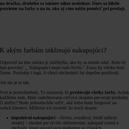
na dračku, druhého sa takmer nikto nedotkne. Dnes sa hlbšie
pozrieme na farby a na to, ako aj vám môžu pomôcť pri predaji.
K akým farbám inklinujú nakupujúci?
Odpoveď na túto otázku je zložitejšia, ako by sa mohlo zdať. Bolo by
fajn povedať:
„ Nakupujúci majú radi čiernu
.“ Zrazu by všetko bolo
čierne. Produkty i logá. A všetci obchodníci by úspešne predávali.
Ale nie je to tak.
Svet je pestrofarebný. To znamená, že
predávajú všetky farby
. Avša
každému inak. Máte zadefinovanú cieľovú skupinu pre svoje produkty
či služby? Bude jednoduchšie určiť, aká farba bude fungovať na
vašich klientov. Môžeme ich rozdeliť do troch skupín:
impulzívni nakupujúci
–
čierna, oranžová, bledé odtiene
modrej
– vhodné pre rýchle občerstvenie, nákupné centrá a
obchody, ktoré stavajú svoj marketing na zľavách