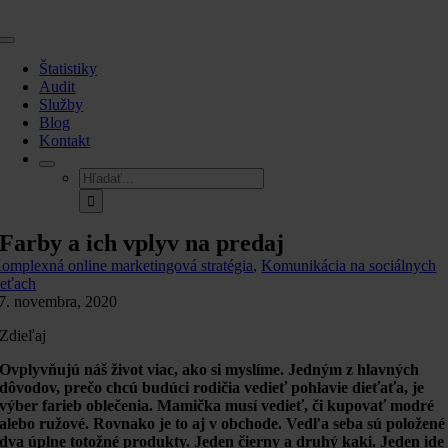
Skip
to
Toggle
content
Navigation
Štatistiky
Audit
Služby
Blog
Kontakt
Hľadať:
Farby a ich vplyv na predaj
omplexná online marketingová stratégia
,
Komunikácia na sociálnych
ieťach
7. novembra, 2020
Zdieľaj
Ovplyvňujú náš život viac, ako si myslíme. Jedným z hlavných
dôvodov, prečo chcú budúci rodičia vedieť pohlavie dieťaťa, je
výber farieb oblečenia. Mamička musí vedieť, či kupovať modré
alebo ružové. Rovnako je to aj v obchode. Vedľa seba sú položené
dva úplne totožné produkty. Jeden čierny a druhý kaki. Jeden ide