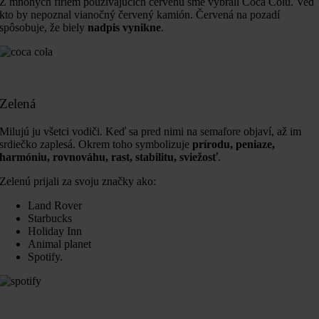
Z mnohých firiem používajúcich červenú sme vybrali Coca Colu. Veď
kto by nepoznal vianočný červený kamión. Červená na pozadí
spôsobuje, že biely
nadpis vynikne
.
Zelená
Milujú ju všetci vodiči. Keď sa pred nimi na semafore objaví, až im
srdiečko zaplesá. Okrem toho symbolizuje
prírodu, peniaze,
harmóniu, rovnováhu, rast, stabilitu, sviežosť
.
Zelenú prijali za svoju značky ako:
Land Rover
Starbucks
Holiday Inn
Animal planet
Spotify.