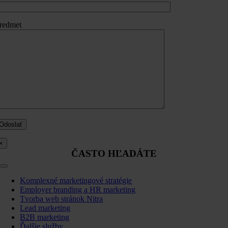
redmet
×
ČASTO HĽADÁTE
Toggle
Navigation
Komplexné marketingové stratégie
Employer branding a HR marketing
Tvorba web stránok Nitra
Lead marketing
B2B marketing
Ďalšie služby