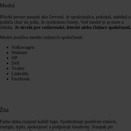
Modrá
Pôsobí presne naopak ako červená. Je upokojujúca, pokojná, stabilná a
potláča chuť do jedla. Je symbolom čistoty. Veď modré je aj more a
obloha.
Je skvelá pre vodárenské, letecké alebo čistiace spoločnosti
Modrú používa mnoho známych spoločností:
Volkswagen
Walmart
HP
Dell
Twitter
LinkedIn
Facebook.
Žltá
Farba slnka rozjasní každé logo. Symbolizuje pozitívne emócie,
energiu, teplo, spokojnosť a podporuje kreativitu. Naopak pri