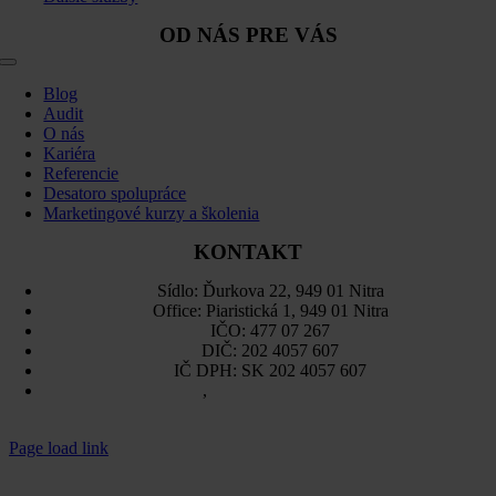
OD NÁS PRE VÁS
Toggle
Navigation
Blog
Audit
O nás
Kariéra
Referencie
Desatoro spolupráce
Marketingové kurzy a školenia
KONTAKT
Sídlo: Ďurkova 22, 949 01 Nitra
Office: Piaristická 1, 949 01 Nitra
IČO: 477 07 267
DIČ: 202 4057 607
IČ DPH: SK 202 4057 607
Sitemap
,
Ochrana osobných údajov
Page load link
Go
to