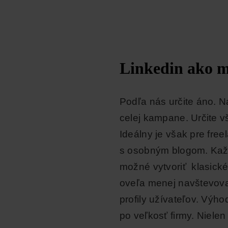
Linkedin ako m
Podľa nás určite áno. 
celej kampane. Určite v
Ideálny je však pre fre
s osobným blogom. Každ
možné vytvoriť klasick
oveľa menej navštevova
profily užívateľov. Výh
po veľkosť firmy. Nielen