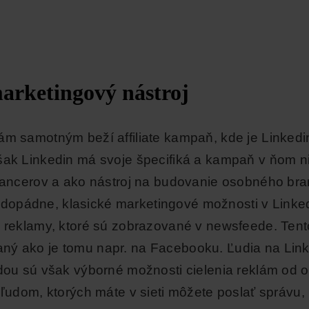
arketingový nástroj
Nám samotným beží affiliate kampaň, kde je Linked
šak Linkedin má svoje špecifiká a kampaň v ňom ni
elancerov a ako nástroj na budovanie osobného bra
opádne, klasické marketingové možnosti v Linkedi
é reklamy, ktoré sú zobrazované v newsfeede. Ten
ný ako je tomu napr. na Facebooku. Ľudia na Link
odou sú však výborné možnosti cielenia reklám od o
 ľudom, ktorých máte v sieti môžete poslať správu,