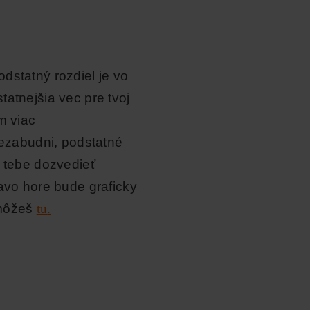
dstatný rozdiel je vo
atnejšia vec pre tvoj
m viac
Nezabudni, podstatné
o tebe dozvedieť
avo hore bude graficky
i môžeš
tu
.