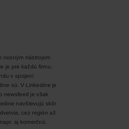
in nosným nástrojom
e je pre každú firmu.
ndu v spojení
ne sú. V Linkedine je
to newsfeed je však
edine navštevujú skôr
dvetvia, cez región až
 napr. aj komerčnú.