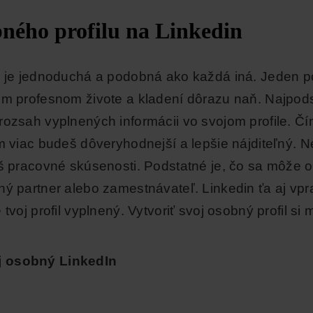
bného profilu na Linkedin
 je jednoduchá a podobná ako každá iná. Jeden po
m profesnom živote a kladení dôrazu naň. Najpodst
rozsah vyplnených informácii vo svojom profile. Čí
ým viac budeš dôveryhodnejší a lepšie nájditeľný. 
áš pracovné skúsenosti. Podstatné je, čo sa môže 
ný partner alebo zamestnávateľ. Linkedin ťa aj vpr
 tvoj profil vyplnený. Vytvoriť svoj osobný profil s
j osobný LinkedIn