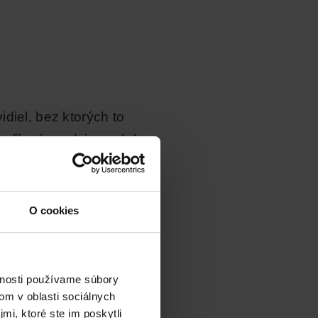
idiel, bez ktorých to
ofil, pár nadviazaných
dlá môžeš nájsť
tu
.
redstavenie svojich
úšanie všetkých
O cookies
a či tvoju firmu. Svoju
vnosti používame súbory
om v oblasti sociálnych
mi, ktoré ste im poskytli