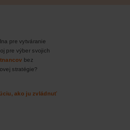
lna pre vytváranie
oj pre výber svojich
stnancov
bez
ovej stratégie?
úciu, ako ju zvládnuť