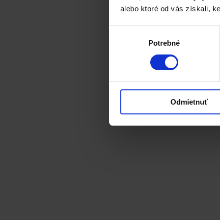
alebo ktoré od vás získali, ke
Výber
Potrebné
súhlasu
Odmietnuť