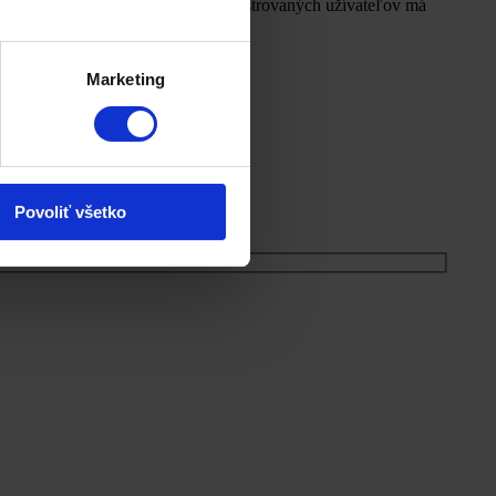
o stavu s jej ďalším rozvojom. Registrovaných užívateľov má
Marketing
Povoliť všetko