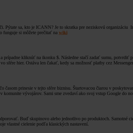
ráči. Pýtate sa, kto je ICANN? Je to skratka pre neziskovú organizáci
o funguje si môžete prečitať na
wiki
 prípadne kliknúť na ikonku $. Následne stačí zadať sumu, potvrdiť pla
 vo sfére hier. Ostáva len čakať, kedy sa možnosť platby cez Messenger
o časom prinesie v tejto sfére biznisu. Štartovacou čiarou v poskyto
li v komunite vývojárov. Sami sme zvedaví ako svoj vstup Google do n
dporovať. Buď skupinovo alebo jednotlivo po produktoch. Samotné c
oje vlastné cielenie podľa klasických nastavení.