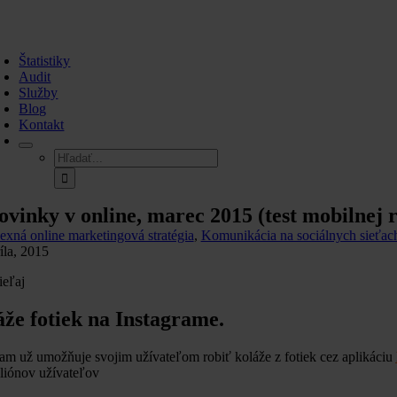
Skip
to
oggle
content
avigation
Štatistiky
Audit
Služby
Blog
Kontakt
Hľadať:
ovinky v online, marec 2015 (test mobilnej 
xná online marketingová stratégia
,
Komunikácia na sociálnych sieťac
íla, 2015
ieľaj
že fotiek na Instagrame.
ram už umožňuje svojim užívateľom robiť koláže z fotiek cez aplikáciu
liónov užívateľov