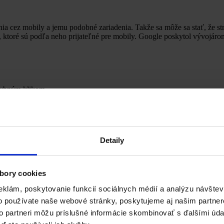
ia cez mobily a jemu podobné zariadenia. Takže sa môže sa stať, že str
, ktoré sú podľa neho prijateľné pre mobily. Google poskytol vývojár
chybným klikom.
štev webových stránok prebieha cez mobily a tento podiel rastie a bud
é, ba priam žiadúce.
Detaily
bory cookies
ebook v podstate vymazal všetky neaktívne účty. Facebook tento krok aj
 dobrá.
eklám, poskytovanie funkcií sociálnych médií a analýzu návšte
o používate naše webové stránky, poskytujeme aj našim partner
to partneri môžu príslušné informácie skombinovať s ďalšími údaj