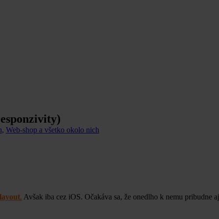
responzivity)
h
,
Web-shop a všetko okolo nich
layout
.
Avšak iba cez iOS. Očakáva sa, že onedlho k nemu pribudne aj 