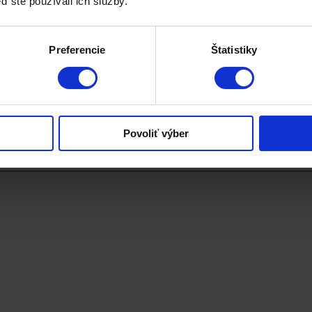
ď ste používali ich služby.
ozklad na jednotlivé resp. nové služby. Prípadne ponechanie aktuálneh
e oplatí byť. Minimálne z týchto troch dôvodov:
Preferencie
Štatistiky
Povoliť výber