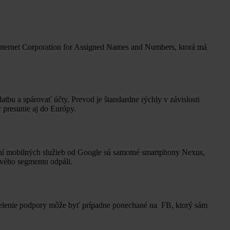
u Internet Corporation for Assigned Names and Numbers, ktorá má
tbu a spárovať účty. Prevod je štandardne rýchly v závislosti
 presunie aj do Európy.
vaní mobilných služieb od Google sú samotné smartphony Nexus,
ového segmentu odpáli.
ielenie podpory môže byť prípadne ponechané na FB, ktorý sám