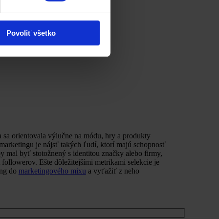
Povoliť všetko
a sa orientovala výlučne na módu, hry a produkty
marketingu je nájsť takých ľudí, ktorí majú schopnosť
y mal byť stotožnený s identitou značky alebo firmy,
ollowerov. Ešte dôležitejšími metrikami selekcie je
ing do
marketingového mixu
a vyťažiť z neho