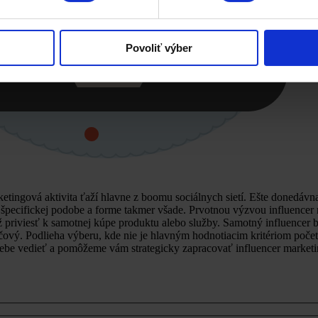
Povoliť výber
ketingová aktivita ťaží hlavne z boomu sociálnych sietí. Ešte donedávn
 špecifickej podobe a forme takmer všade. Prvotnou výzvou influencer 
ž priviesť k samotnej kúpe produktu alebo služby. Samotný influencer b
vý. Podlieha výberu, kde nie je hlavným hodnotiacim kritériom počet f
sebe vedieť a pomôžeme vám strategicky zapracovať influencer market