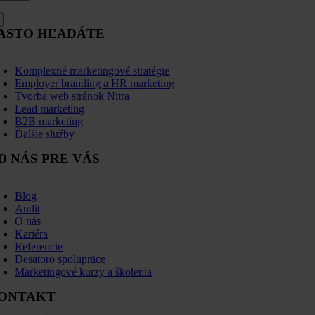
ASTO HĽADÁTE
oggle
avigation
Komplexné marketingové stratégie
Employer branding a HR marketing
Tvorba web stránok Nitra
Lead marketing
B2B marketing
Ďalšie služby
D NÁS PRE VÁS
oggle
avigation
Blog
Audit
O nás
Kariéra
Referencie
Desatoro spolupráce
Marketingové kurzy a školenia
ONTAKT