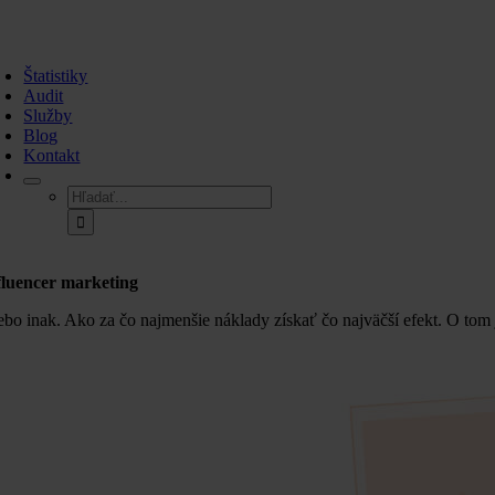
Skip
to
oggle
content
avigation
Štatistiky
Audit
Služby
Blog
Kontakt
Hľadať:
fluencer marketing
ebo inak. Ako za čo najmenšie náklady získať čo najväčší efekt. O tom j