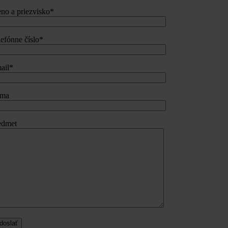
no a priezvisko*
lefónne číslo*
ail*
rma
edmet