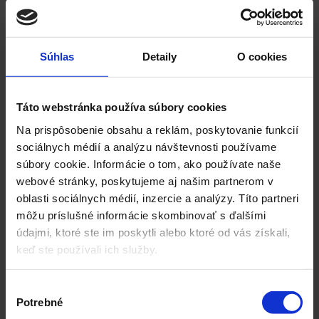
vybraných krajínach
Európy
Súhlas
Detaily
O cookies
Výdavky na digitálnu reklamu v Európe (v
Táto webstránka používa súbory cookies
€m) sa výrazne líšia podľa krajiny, pričom
Na prispôsobenie obsahu a reklám, poskytovanie funkcií
dominujú najväčšie ekonomiky. Tento
sociálnych médií a analýzu návštevnosti používame
prehľad ukazuje, kto investuje ...
súbory cookie. Informácie o tom, ako používate naše
webové stránky, poskytujeme aj našim partnerom v
oblasti sociálnych médií, inzercie a analýzy. Títo partneri
môžu príslušné informácie skombinovať s ďalšími
údajmi, ktoré ste im poskytli alebo ktoré od vás získali,
keď ste používali ich služby.
Výber
Potrebné
súhlasu