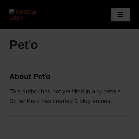
Skip
to
Toggle
content
Naviga
Štatist
Peťo
Audit
Služby
Blog
About
Peťo
Kontak
This author has not yet filled in any details.
So far Peťo has created 3 blog entries.