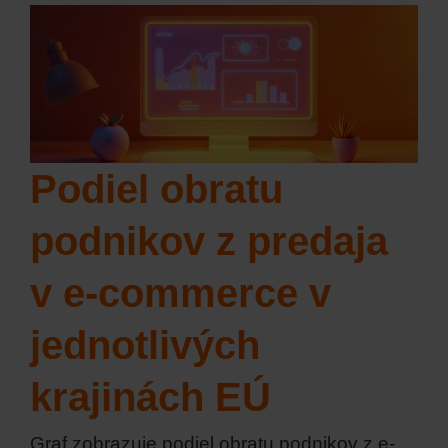
Podiel obratu
podnikov z predaja
v e-commerce v
jednotlivých
krajinách EÚ
Graf zobrazuje podiel obratu podnikov z e-