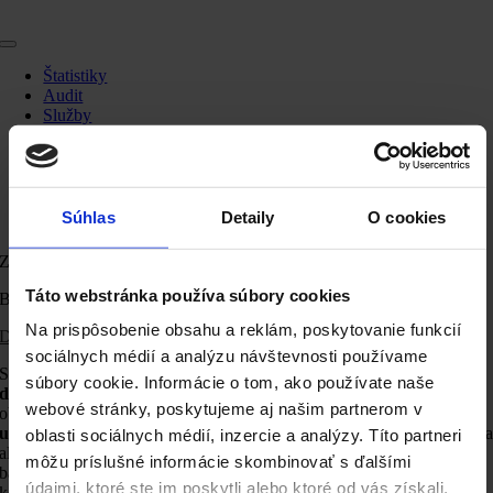
Skip
to
Toggle
content
Navigation
Štatistiky
Audit
Služby
Blog
Kontakt
Hľadať:
Súhlas
Detaily
O cookies
Zdieľaj
Táto webstránka používa súbory cookies
Bannery
Na prispôsobenie obsahu a reklám, poskytovanie funkcií
Domov
/
Marketingový slovník
/ Bannery
sociálnych médií a analýzu návštevnosti používame
Sú jednou z najstarších foriem digitálnej reklamy. Ide o
grafické
súbory cookie. Informácie o tom, ako používate naše
displeje
, ktoré sa objavujú na webových stránkach vo forme
webové stránky, poskytujeme aj našim partnerom v
obdĺžnikov alebo pruhov
rôznych veľkostí
. Sú
navrhnuté tak, aby
upútali pozornosť užívateľa
a presmerovali ho na reklamného klient
oblasti sociálnych médií, inzercie a analýzy. Títo partneri
alebo propagovanú ponuku po kliknutí na banner. Efektivita
môžu príslušné informácie skombinovať s ďalšími
bannerovej reklamy môže byť meraná pomocou klikacích pomerov a
údajmi, ktoré ste im poskytli alebo ktoré od vás získali,
konverzií.