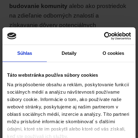
budovanie komunity
alebo ako prostriedok
na zdieľanie odborných znalostí a
získavanie dôvery potenciálnych
zákazníkov.
Súhlas
Detaily
O cookies
< Späť na slovník
Táto webstránka používa súbory cookies
Na prispôsobenie obsahu a reklám, poskytovanie funkcií
Zdieľaj
sociálnych médií a analýzu návštevnosti používame
súbory cookie. Informácie o tom, ako používate naše
webové stránky, poskytujeme aj našim partnerom v
oblasti sociálnych médií, inzercie a analýzy. Títo partneri
môžu príslušné informácie skombinovať s ďalšími
údajmi, ktoré ste im poskytli alebo ktoré od vás získali,
keď ste používali ich služby.