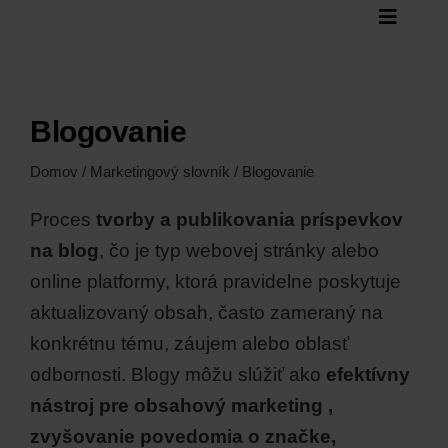
Skip
Toggle
to
Naviga
content
Štatistiky
Audit
Blogovanie
Služby
Domov
/
Marketingový slovník
/ Blogovanie
Blog
Proces
tvorby a publikovania príspevkov
Kontakt
na blog
, čo je typ webovej stránky alebo
online platformy, ktorá pravidelne poskytuje
aktualizovaný obsah, často zameraný na
konkrétnu tému, záujem alebo oblasť
odbornosti. Blogy môžu slúžiť ako
efektívny
nástroj pre obsahový marketing ,
zvyšovanie povedomia o značke,