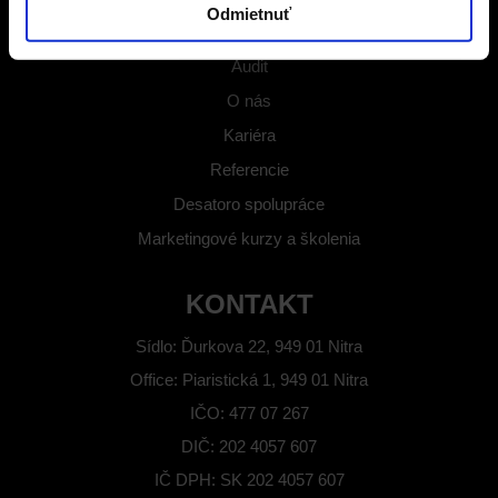
Odmietnuť
Blog
Audit
O nás
Kariéra
Referencie
Desatoro spolupráce
Marketingové kurzy a školenia
KONTAKT
Sídlo: Ďurkova 22, 949 01 Nitra
Office: Piaristická 1, 949 01 Nitra
IČO: 477 07 267
DIČ: 202 4057 607
IČ DPH: SK 202 4057 607