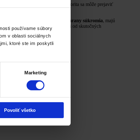
noverné zdroje informácií
. Táto autorita sa môže prejaviť
ebových stránok.
odného spracovania údajov a ochrany súkromia
, majú
zií, hodnoteniami alebo svedectvami od skutočných
vnosti používame súbory
om v oblasti sociálnych
mi, ktoré ste im poskytli
Marketing
Povoliť všetko