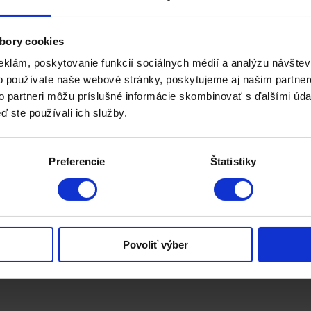
autoritu vo svojej oblasti, sú viac považované za spoľahlivé a hod
ysokého počtu kvalitných spätných odkazov z iných dôveryhodných w
bory cookies
 budujú dôveru užívateľov prostredníctvom transparentnosti,
dôveryh
ácií. Dôveryhodnosť sa tiež prejavuje prítomnosťou pozitívnych recen
eklám, poskytovanie funkcií sociálnych médií a analýzu návšte
o používate naše webové stránky, poskytujeme aj našim partner
to partneri môžu príslušné informácie skombinovať s ďalšími údaj
ď ste používali ich služby.
Preferencie
Štatistiky
Povoliť výber