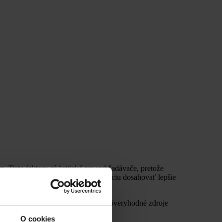
te
. Tieto faktory sú kritické pre vyhľadávače, pretože
zujú vysokú úroveň EAT, majú tendenciu dosahovať lepšie
odobnosť, že budú považované za dôveryhodné zdroje
xterných zdrojoch.
O cookies