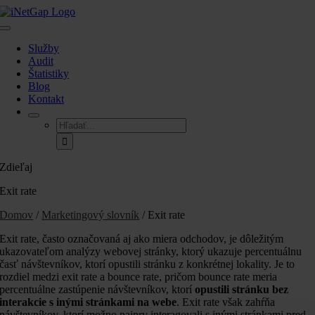
Skip
to
Toggle
content
Navigation
Služby
Audit
Štatistiky
Blog
Kontakt
Hľadať:
Zdieľaj
Exit rate
Domov
/
Marketingový slovník
/ Exit rate
Exit rate, často označovaná aj ako miera odchodov, je dôležitým
ukazovateľom analýzy webovej stránky, ktorý ukazuje percentuálnu
časť návštevníkov, ktorí opustili stránku z konkrétnej lokality. Je to
rozdiel medzi exit rate a bounce rate, pričom bounce rate meria
percentuálne zastúpenie návštevníkov, ktorí
opustili stránku bez
interakcie s inými stránkami na webe
. Exit rate však zahŕňa
návštevníkov, ktorí možno najprv interagovali s inými stránkami pred