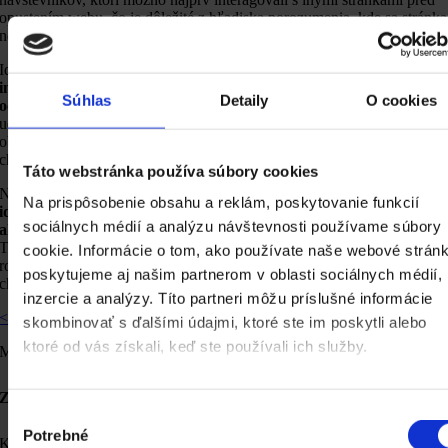
opustením webu, čo je dôležité z hľadiska porozumenia, kde sa stránka
nepodarila udržať záujem návštevníkov.
Identifikácia vysokých mier odchodov môže
poskytnúť dôležité
informácie o tom, kde sa stránka možno nepodarila naplniť
Súhlas
Detaily
O cookies
očakávania návštevníkov
alebo kde môžu existovať iné problémy s
udržaním ich záujmu. Tieto problémy môžu zahŕňať nezaujímavý
obsah, ťažko zrozumiteľný rozvrh navigácie, dlhé načítacie časy alebo
chyby na stránke.
Táto webstránka používa súbory cookies
Na základe analýzy mier odchodov môžu webové stránky
Na prispôsobenie obsahu a reklám, poskytovanie funkcií
identifikovať konkrétne miesta, kde môžu vykonať zlepšenia
sociálnych médií a analýzu návštevnosti používame súbory
alebo optimalizácie
na zvýšenie zapojenia a udržania návštevníkov.
To môže zahŕňať vylepšenie obsahu, prispôsobenie navigačného
cookie. Informácie o tom, ako používate naše webové stránk
rozvrhu, optimalizáciu načítacích časov alebo odstránenie technických
poskytujeme aj našim partnerom v oblasti sociálnych médií,
chýb.
inzercie a analýzy. Títo partneri môžu príslušné informácie
< Späť na slovník
skombinovať s ďalšími údajmi, ktoré ste im poskytli alebo
ktoré od vás získali, keď ste používali ich služby.
Moderný marketing pre ambiciózne značky
Zvýšte realizované dopyty
a zviditeľnite sa
Výber
Potrebné
súhlasu
Komplexné stratégie, lead marketing, employer branding a web