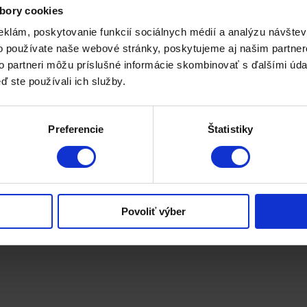
redaja, budovanie zákazníckej lojality a získavanie nových zákazníko
bory cookies
eklám, poskytovanie funkcií sociálnych médií a analýzu návšte
o používate naše webové stránky, poskytujeme aj našim partner
to partneri môžu príslušné informácie skombinovať s ďalšími údaj
ď ste používali ich služby.
Preferencie
Štatistiky
Povoliť výber