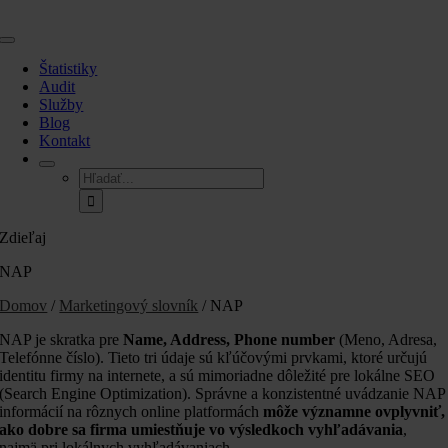
Skip
to
Toggle
content
Navigation
Štatistiky
Audit
Služby
Blog
Kontakt
Hľadať:
Zdieľaj
NAP
Domov
/
Marketingový slovník
/ NAP
NAP je skratka pre
Name, Address, Phone number
(Meno, Adresa,
Telefónne číslo). Tieto tri údaje sú kľúčovými prvkami, ktoré určujú
identitu firmy na internete, a sú mimoriadne dôležité pre lokálne SEO
(Search Engine Optimization). Správne a konzistentné uvádzanie NAP
informácií na rôznych online platformách
môže významne ovplyvniť,
ako dobre sa firma umiestňuje vo výsledkoch vyhľadávania
,
najmä pri lokálnych vyhľadávaniach.