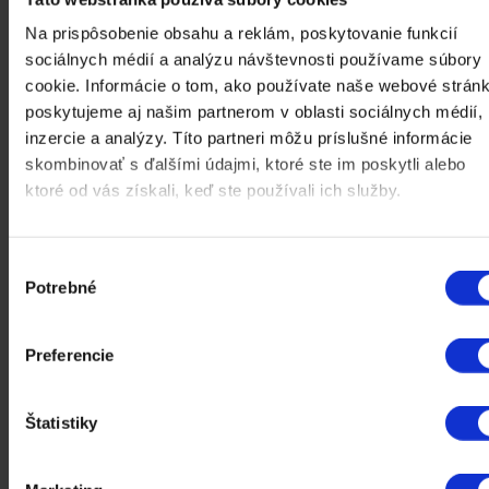
Definovanie cieľov
: Prvým krokom je jasné stanovenie cieľov a
Na prispôsobenie obsahu a reklám, poskytovanie funkcií
účelu vašej obsahovej stratégie.
Ciele môžu zahŕňať zvýšenie
návštevnosti webu, zlepšenie SEO, budovanie značky alebo
sociálnych médií a analýzu návštevnosti používame súbory
zvyšovanie angažovanosti publika
.
cookie. Informácie o tom, ako používate naše webové stránk
Identifikácia cieľového publika
:
Poznanie vašich cieľových
poskytujeme aj našim partnerom v oblasti sociálnych médií,
čitateľov alebo zákazníkov je kľúčové pre vytvorenie
relevantného a hodnotného obsahu
. To vám pomôže vybrať
inzercie a analýzy. Títo partneri môžu príslušné informácie
správne témy a formáty obsahu.
skombinovať s ďalšími údajmi, ktoré ste im poskytli alebo
Výber tém a formátov
: Na základe cieľov a cieľového publika
ktoré od vás získali, keď ste používali ich služby.
vyberte témy a formáty obsahu, ktoré budete produkovať.
Formáty môžu zahŕňať blogové príspevky, články, videá,
infografiky, podcasty a ďalšie
.
Nastavenie termínov
:
Stanovte realistické termíny pre
Výber
produkciu a publikáciu obsahu
. Zohľadnite čas potrebný na
Potrebné
výskum, písanie, úpravy, schválenia a distribúciu.
súhlasu
Určenie zodpovedností
:
Každému členovi tímu priraďte
konkrétne úlohy a zodpovednosti
. To môže zahŕňať autorov,
editorov, grafických dizajnérov, správcov sociálnych médií a
Preferencie
ďalších.
Použitie nástrojov a technológií
: Existuje mnoho nástrojov,
ktoré môžu pomôcť pri tvorbe a správe redakčného kalendára.
Štatistiky
Medzi populárne nástroje patria Trello, Asana, Google
Calendar a CoSchedule
.
Pravidelná revízia a aktualizácia
:
Redakčný kalendár by
mal byť pravidelne revidovaný a aktualizovaný
, aby sa