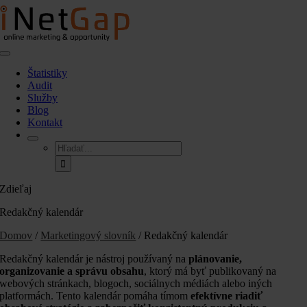
Skip
to
content
Toggle
Navigation
Štatistiky
Audit
Služby
Blog
Kontakt
Hľadať:
Zdieľaj
Redakčný kalendár
Domov
/
Marketingový slovník
/ Redakčný kalendár
Redakčný kalendár je nástroj používaný na
plánovanie,
organizovanie a správu obsahu
, ktorý má byť publikovaný na
webových stránkach, blogoch, sociálnych médiách alebo iných
platformách. Tento kalendár pomáha tímom
efektívne riadiť