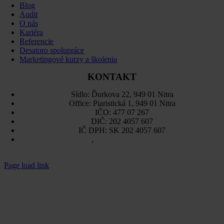
Navigation
Blog
Audit
O nás
Kariéra
Referencie
Desatoro spolupráce
Marketingové kurzy a školenia
KONTAKT
Sídlo: Ďurkova 22, 949 01 Nitra
Office: Piaristická 1, 949 01 Nitra
IČO: 477 07 267
DIČ: 202 4057 607
IČ DPH: SK 202 4057 607
Sitemap
,
Ochrana osobných údajov
Page load link
Go
to
Top