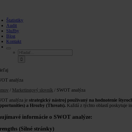
Skip
to
oggle
content
avigation
Štatistiky
Audit
Služby
Blog
Kontakt
Hľadať:
ieľaj
OT analýza
omov
/
Marketingový slovník
/ SWOT analýza
OT analýza je
strategický nástroj používaný na hodnotenie štyroc
pportunities) a Hrozby (Threats).
Každá z týchto oblastí poskytuje i
ujímavé informácie o SWOT analýze:
rengths (Silné stránky)