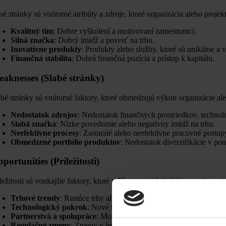
lné stránky sú vnútorné atribúty a zdroje, ktoré organizácia alebo projek
Kvalitný tím
: Dobre vyškolení a motivovaní zamestnanci.
Silná značka
: Dobrý imidž a povesť na trhu.
Inovatívne produkty
: Produkty alebo služby, ktoré sú unikátne a
Finančná stabilita
: Dobrá finančná pozícia a prístup k kapitálu.
aknesses (Slabé stránky)
abé stránky sú vnútorné faktory, ktoré obmedzujú výkon organizácie al
Nedostatok zdrojov
: Nedostatok finančných prostriedkov, technol
Slabá značka
: Nízke povedomie alebo negatívny imidž na trhu.
Neefektívne procesy
: Zastaralé alebo neefektívne pracovné postup
Obmedzené portfólio produktov
: Nedostatok diverzifikácie v po
portunities (Príležitosti)
íležitosti sú vonkajšie faktory, ktoré môžu organizácii alebo projektu pr
Trhové trendy
: Rastúce trhy alebo nové segmenty trhu.
Technologický pokrok
: Nové technológie, ktoré môžu zlepšiť pro
Partnerstvá a spolupráce
: Možnosti pre strategické aliancie aleb
Regulačné zmeny
: Zmeny v legislatíve, ktoré môžu vytvoriť nové pr