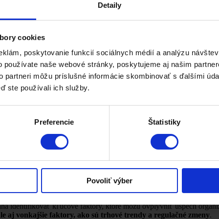
Detaily
zácie alebo projektu. Patria sem:
bory cookies
eklám, poskytovanie funkcií sociálnych médií a analýzu návšte
.
o používate naše webové stránky, poskytujeme aj našim partner
ia.
to partneri môžu príslušné informácie skombinovať s ďalšími údaj
ebách a očakávaniach.
ď ste používali ich služby.
na situáciu organizácie.
Pomáha identifikovať silné stránky, ktoré j
Preferencie
Štatistiky
penie a použitie.
Môže byť aplikovaná na rôzne úrovne, od celkový
 strategické plánovanie.
Pomáha organizáciám identifikovať ich k
 že poskytuje jasný prehľad o aktuálnom stave organizácie a možnýc
odnutia
.
Povoliť výber
ahŕňa zapojenie rôznych členov tímu, čo podporuje spoluprácu a spol
ežitostí a posilniť tímovú súdržnosť
.
 identifikovať kľúčové faktory, ktoré môžu ovplyvniť úspech organiz
le aj vonkajšie faktory, ako sú trhové trendy a regulačné zmeny
.