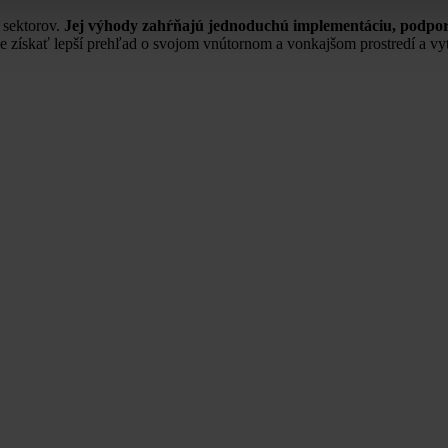
 sektorov.
Jej výhody zahŕňajú jednoduchú implementáciu, podporu
ískať lepší prehľad o svojom vnútornom a vonkajšom prostredí a vytvor