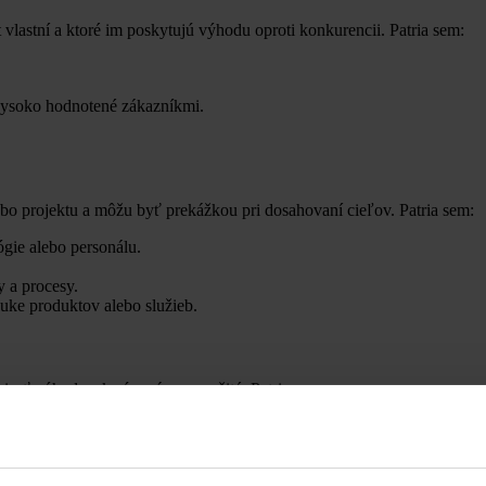
t vlastní a ktoré im poskytujú výhodu oproti konkurencii. Patria sem:
 vysoko hodnotené zákazníkmi.
ebo projektu a môžu byť prekážkou pri dosahovaní cieľov. Patria sem:
ógie alebo personálu.
y a procesy.
nuke produktov alebo služieb.
iniesť výhody, ak sú správne využité. Patria sem:
dukty alebo procesy.
o spoluprácu s inými organizáciami.
íležitosti.