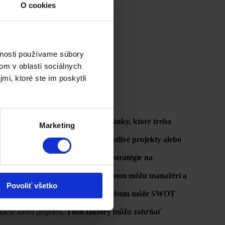
O cookies
vnosti používame súbory
om v oblasti sociálnych
mi, ktoré ste im poskytli
e potrebné posilňovať, a slabé stránky, ktoré treba
Marketing
ch obchodných stratégií po jednotlivé projekty alebo
onkurenčné výhody a vypracovať stratégie na
h budúcich scenároch.
Týmto spôsobom môžu manažéri a
Povoliť všetko
očné hľadanie riešení.
Týmto spôsobom môže SWOT
ácie alebo projektu.
Tieto faktory môžu zahŕňať