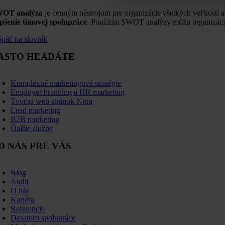
OT analýza
je cenným nástrojom pre organizácie všetkých veľkostí a
epšenie tímovej spolupráce
. Použitím SWOT analýzy môžu organizácie z
Späť na slovník
ASTO HĽADÁTE
oggle
avigation
Komplexné marketingové stratégie
Employer branding a HR marketing
Tvorba web stránok Nitra
Lead marketing
B2B marketing
Ďalšie služby
D NÁS PRE VÁS
oggle
avigation
Blog
Audit
O nás
Kariéra
Referencie
Desatoro spolupráce