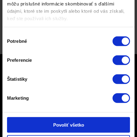
môžu príslušné informácie skombinovať s ďalšími
údajmi, ktoré ste im poskytli alebo ktoré od vás získali,
keď ste používali ich služby.
Výber
Potrebné
súhlasu
Preferencie
ČASTO HĽADÁTE
Štatistiky
Komplexné marketingové stratégie
Employer branding a HR marketing
Marketing
Tvorba web stránok Nitra
Lead marketing
Povoliť všetko
B2B marketing
Ďalšie služby