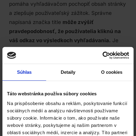
pomáha vyhľadávačom pochopiť obsah stránky
a zlepšuje používateľský zážitok. Správne
napísaná značka title
môže zvýšiť
pravdepodobnosť, že používatelia kliknú na
váš odkaz vo výsledkoch vyhľadávania.
Je
dôležité, aby bol titulný tag stručný,
informatívny a obsahoval relevantné kľúčové
slová.
Súhlas
Detaily
O cookies
< SPÄŤ NA SLOVNÍK
Táto webstránka používa súbory cookies
Na prispôsobenie obsahu a reklám, poskytovanie funkcií
Zdieľaj
sociálnych médií a analýzu návštevnosti používame
súbory cookie. Informácie o tom, ako používate naše
webové stránky, poskytujeme aj našim partnerom v
oblasti sociálnych médií, inzercie a analýzy. Títo partneri