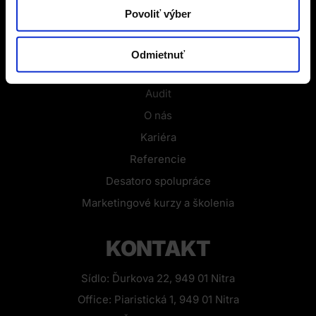
Povoliť výber
OD NÁS PRE VÁS
Odmietnuť
Blog
Audit
O nás
Kariéra
Referencie
Desatoro spolupráce
Marketingové kurzy a školenia
KONTAKT
Sídlo: Ďurkova 22, 949 01 Nitra
Office: Piaristická 1, 949 01 Nitra