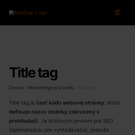
Skip
to
Toggle
content
Naviga
Štatistiky
Audit
Služby
Title tag
Blog
Kontakt
Domov
/
Marketingový slovník
/ Title tag
Title tag je
časť kódu webovej stránky
, ktorá
definuje názov stránky zobrazený v
prehliadači.
Je kľúčovým prvkom pre SEO
(optimalizáciu pre vyhľadávače), pretože