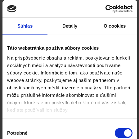
používateľský zážitok, ...
Retargeting
Súhlas
Detaily
O cookies
Retargeting je marketingová stratégia, ktorá sa zameriava na
oslovenie návštevníkov webových stránok, ktorí si neuskutočnili
požadovanú akciu, napríklad nákup alebo registráciu. Jeho cieľom
...
Táto webstránka používa súbory cookies
RFM analýza
Na prispôsobenie obsahu a reklám, poskytovanie funkcií
sociálnych médií a analýzu návštevnosti používame
RFM analýza je marketingová metóda používaná na segmentáciu
súbory cookie. Informácie o tom, ako používate naše
zákazníkov a analýzu ich hodnoty pre firmu. RFM je skratka pre
webové stránky, poskytujeme aj našim partnerom v
Recency (posledný nákup), Frequency ...
oblasti sociálnych médií, inzercie a analýzy. Títo partneri
ROAS
môžu príslušné informácie skombinovať s ďalšími
údajmi, ktoré ste im poskytli alebo ktoré od vás získali,
ROAS (Return on Advertising Spend), teda návratnosť výdavkov
keď ste používali ich služby.
na reklamu, je kľúčový finančný ukazovateľ, ktorý meria
efektívnosť reklamných kampaní. Vyjadruje pomer medzi výnosmi
...
Výber
Potrebné
súhlasu
ROI (Return on Investment)