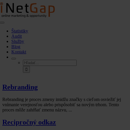
Skip
to
content
Toggle
Navigation
Štatistiky
Audit
Služby
Blog
Kontakt
Hľadať:
Rebranding
Rebranding je proces zmeny imidžu značky s cieľom osviežiť jej
vnímanie verejnosťou alebo prispôsobiť sa novým trhom. Tento
proces môže zahŕňať zmenu názvu, ...
Recipročný odkaz