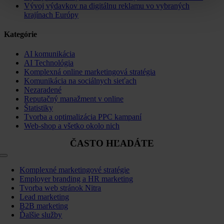
Vývoj výdavkov na digitálnu reklamu vo vybraných
krajínach Európy
Kategórie
AI komunikácia
AI Technológia
Komplexná online marketingová stratégia
Komunikácia na sociálnych sieťach
Nezaradené
Reputačný manažment v online
Štatistiky
Tvorba a optimalizácia PPC kampaní
Web-shop a všetko okolo nich
ČASTO HĽADÁTE
Toggle
Navigation
Komplexné marketingové stratégie
Employer branding a HR marketing
Tvorba web stránok Nitra
Lead marketing
B2B marketing
Ďalšie služby