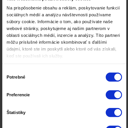
Na prispôsobenie obsahu a reklám, poskytovanie funkcií
Najnovšie články
sociálnych médií a analýzu návštevnosti používame
súbory cookie. Informácie o tom, ako používate naše
Kvalitné B2B leady nevznikajú náhodou, ale systémom
webové stránky, poskytujeme aj našim partnerom v
Podiel obratu podnikov z predaja v e-commerce v
oblasti sociálnych médií, inzercie a analýzy. Títo partneri
jednotlivých krajinách EÚ
Chatbot na webe: prečo ho vaša firma potrebuje skôr, než si
môžu príslušné informácie skombinovať s ďalšími
myslíte
údajmi, ktoré ste im poskytli alebo ktoré od vás získali,
Vývoj podielu využívania reklamných formátov v online
keď ste používali ich služby.
Vývoj výdavkov na digitálnu reklamu vo vybraných
krajínach Európy
Výber
Kategórie
Potrebné
súhlasu
AI komunikácia
AI Technológia
Komplexná online marketingová stratégia
Preferencie
Komunikácia na sociálnych sieťach
Nezaradené
Reputačný manažment v online
Štatistiky
Štatistiky
Tvorba a optimalizácia PPC kampaní
Web-shop a všetko okolo nich