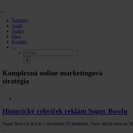
Skip
to
Toggle
content
Navigation
Štatistiky
Audit
Služby
Blog
Kontakt
Hľadať:
Komplexná online marketingová
stratégia
Historický rebríček reklám Super Bowlu
Super Bowl je tu a to s okrúhlym 50 jubileom. Viete aká je cena za 30
...