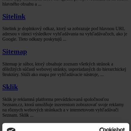
hlavného obsahu a ...
Sitelink
Sitelink je doplnkový odkaz, ktorý sa zobrazuje pod hlavnou URL
adresou v rámci výsledkov vyhľadávania na vyhľadávačoch, ako je
Google. Tieto odkazy poskytujú ...
Sitemap
Sitemap je súbor, ktorý obsahuje zoznam všetkých stránok a
dôležitých súčastí webovej stránky, usporiadaných do hierarchickej
štruktúry. Slúži ako mapa pre vyhľadávacie nástroje, ...
Sklik
Sklik je reklamná platforma prevádzkovaná spoločnosťou
Seznam.cz, ktorá umožňuje inzerentom zobrazovať svoje reklamy
na rôznych webových stránkach a v internetovom vyhľadávači
Seznam. Sklik ...
Slug