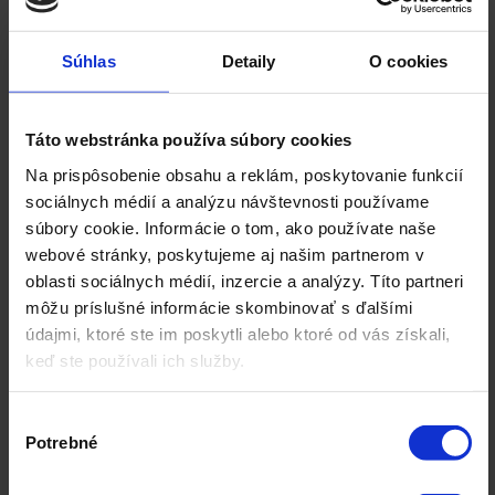
Slug je časť URL adresy, ktorá sa nachádza za doménou a
identifikuje konkrétnu stránku alebo obsah na webovej stránke. Je to
Súhlas
Detaily
O cookies
vlastne textový ...
Social Media Optimization (SMO)
Táto webstránka používa súbory cookies
Social Media Optimization (SMO) je proces optimalizácie
Na prispôsobenie obsahu a reklám, poskytovanie funkcií
webového obsahu a jeho propagácie prostredníctvom sociálnych
sociálnych médií a analýzu návštevnosti používame
médií s cieľom zvýšiť jeho viditeľnosť a angažovanosť
používateľov. ...
súbory cookie. Informácie o tom, ako používate naše
webové stránky, poskytujeme aj našim partnerom v
Scam
oblasti sociálnych médií, inzercie a analýzy. Títo partneri
môžu príslušné informácie skombinovať s ďalšími
Scam je podvodná činnosť, pri ktorej sa podvodníci snažia získať
údajmi, ktoré ste im poskytli alebo ktoré od vás získali,
peniaze, osobné údaje alebo iné cenné informácie od obetí pod
keď ste používali ich služby.
falošnou zámienkou. Scamy ...
Search Console
Výber
Potrebné
súhlasu
Search Console je bezplatná služba poskytovaná spoločnosťou
Google, ktorá umožňuje vlastníkom webových stránok monitorovať
a udržiavať svoju prítomnosť vo výsledkoch vyhľadávania Google.