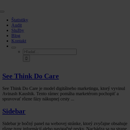
Skip
to
Toggle
content
Navigation
Štatistiky
Audit
Služby
Blog
Kontakt
Hľadať:
See Think Do Care
See Think Do Care je model digitálneho marketingu, ktorý vyvinul
Avinash Kaushik. Tento rámec pomáha marketérom pochopiť a
spravovať rôzne fázy nákupnej cesty ...
Sidebar
Sidebar je bočný panel na webovej stránke, ktorý zvyčajne obsahuje
rôzne typy informácií alebo navigačné prvky. Nachádza sa na strane