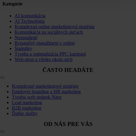
Kategórie
AI komunikácia
AI Technológia
Komplexná online marketingová stratégia
Komunikácia na sociálnych sieťach
Nezaradené
Reputačný manažment v online
Štatistiky
Tvorba a optimalizácia PPC kampaní
Web-shop a všetko okolo nich
ČASTO HĽADÁTE
Toggle
Navigation
Komplexné marketingové stratégie
Employer branding a HR marketing
Tvorba web stránok Nitra
Lead marketing
B2B marketing
Ďalšie služby
OD NÁS PRE VÁS
Toggle