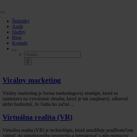
Skip
to
Toggle
content
Navigation
Štatistiky
Audit
Služby
Blog
Kontakt
Hľadať:
Virálny marketing
Virálny marketing je forma marketingovej stratégie, ktorá sa
zameriava na vytváranie obsahu, ktorý je tak zaujímavý, zábavný
alebo hodnotný, že ľudia ho začnú ...
Virtuálna realita (VR)
Virtuálna realita (VR) je technológia, ktorá umožňuje používateľom
vstúpiť do simulovaného prostredia a interagovať s ním pomocou