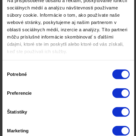
Na prispôsobenie obsahu a reklám, poskytovanie funkcií
bezpečné pripojenie k internetu prostredníctvom šifrovaného tunela.
sociálnych médií a analýzu návštevnosti používame
Tento tunel chráni používateľove dáta pred neoprávneným
prístupom ...
súbory cookie. Informácie o tom, ako používate naše
webové stránky, poskytujeme aj našim partnerom v
Vyhľadávač
oblasti sociálnych médií, inzercie a analýzy. Títo partneri
môžu príslušné informácie skombinovať s ďalšími
Vyhľadávač je nástroj alebo softvér, ktorý umožňuje používateľom
údajmi, ktoré ste im poskytli alebo ktoré od vás získali,
hľadať informácie na internete. Funguje na základe zadaných
kľúčových slov a vracia výsledky, ktoré najlepšie ...
keď ste používali ich služby.
Výkonnostný marketing
Výber
Potrebné
súhlasu
Výkonnostný marketing je forma digitálneho marketingu, ktorá sa
zameriava na dosiahnutie konkrétnych výsledkov alebo cieľov, ako
sú predaje, registrácie, kliknutia alebo iné akcie ...
Preferencie
Hľadať:
Štatistiky
Najnovšie články
Kvalitné B2B leady nevznikajú náhodou, ale systémom
Marketing
Podiel obratu podnikov z predaja v e-commerce v