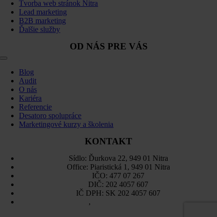
Tvorba web stránok Nitra
Lead marketing
B2B marketing
Ďalšie služby
OD NÁS PRE VÁS
Toggle
Navigation
Blog
Audit
O nás
Kariéra
Referencie
Desatoro spolupráce
Marketingové kurzy a školenia
KONTAKT
Sídlo: Ďurkova 22, 949 01 Nitra
Office: Piaristická 1, 949 01 Nitra
IČO: 477 07 267
DIČ: 202 4057 607
IČ DPH: SK 202 4057 607
Sitemap
,
Ochrana osobných údajov