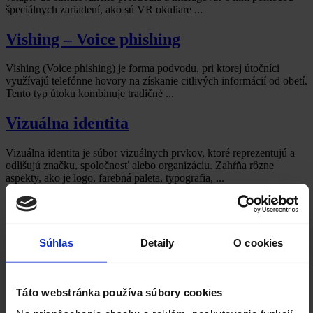
špeciálnych zariadení, ako sú VR okuliare ...
Vishing – Voice phishing
Vishing (Voice phishing) je forma podvodu, pri ktorej útočníci
využívajú telefónne hovory na získanie citlivých informácií od obetí.
Tento typ útoku kombinuje tradičné ...
Vizuálna identita
Vizuálna identita je súbor vizuálnych prvkov, ktoré reprezentujú a
odlišujú značku, spoločnosť alebo organizáciu. Zahŕňa rôzne
aspekty, ako je logo, farebná paleta, typografia, ...
Vlog
Vlog je skratka pre video blog alebo video log, čo je forma blogu,
Súhlas
Detaily
O cookies
kde sa obsah prezentuje vo forme videí namiesto písaných textov. ...
VPN (Virtuálna privátna sieť)
Táto webstránka používa súbory cookies
VPN (Virtuálna privátna sieť) je technológia, ktorá umožňuje