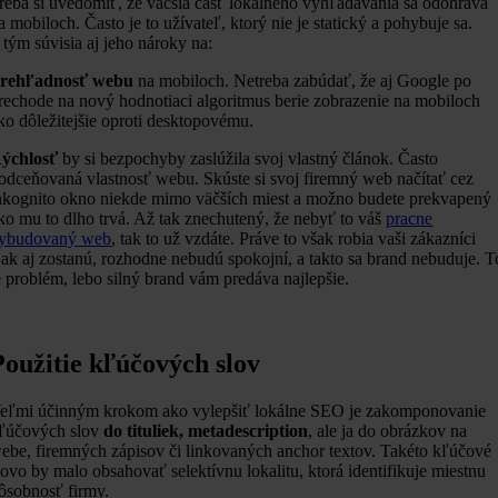
reba si uvedomiť, že väčšia časť lokálneho vyhľadávania sa odohráva
a mobiloch. Často je to užívateľ, ktorý nie je statický a pohybuje sa.
 tým súvisia aj jeho nároky na:
rehľadnosť webu
na mobiloch. Netreba zabúdať, že aj Google po
rechode na nový hodnotiaci algoritmus berie zobrazenie na mobiloch
ko dôležitejšie oproti desktopovému.
ýchlosť
by si bezpochyby zaslúžila svoj vlastný článok. Často
odceňovaná vlastnosť webu. Skúste si svoj firemný web načítať cez
nkognito okno niekde mimo väčších miest a možno budete prekvapený
ko mu to dlho trvá. Až tak znechutený, že nebyť to váš
pracne
ybudovaný web
, tak to už vzdáte. Práve to však robia vaši zákazníci
 ak aj zostanú, rozhodne nebudú spokojní, a takto sa brand nebuduje. T
e problém, lebo silný brand vám predáva najlepšie.
Použitie kľúčových slov
eľmi účinným krokom ako vylepšiť lokálne SEO je zakomponovanie
ľúčových slov
do tituliek, metadescription
, ale ja do obrázkov na
ebe, firemných zápisov či linkovaných anchor textov. Takéto kľúčové
lovo by malo obsahovať selektívnu lokalitu, ktorá identifikuje miestnu
ôsobnosť firmy.