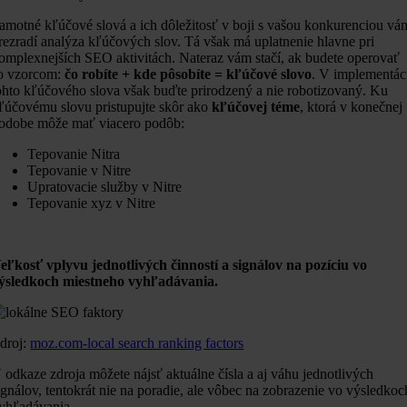
amotné kľúčové slová a ich dôležitosť v boji s vašou konkurenciou vá
rezradí analýza kľúčových slov. Tá však má uplatnenie hlavne pri
omplexnejších SEO aktivitách. Nateraz vám stačí, ak budete operovať
o vzorcom:
čo robíte + kde pôsobíte = kľúčové slovo
. V implementác
ohto kľúčového slova však buďte prirodzený a nie robotizovaný. Ku
ľúčovému slovu pristupujte skôr ako
kľúčovej téme
, ktorá v konečnej
odobe môže mať viacero podôb:
Tepovanie Nitra
Tepovanie v Nitre
Upratovacie služby v Nitre
Tepovanie xyz v Nitre
eľkosť vplyvu jednotlivých činností a signálov na pozíciu vo
ýsledkoch miestneho vyhľadávania.
droj:
moz.com-local search ranking factors
 odkaze zdroja môžete nájsť aktuálne čísla a aj váhu jednotlivých
ignálov, tentokrát nie na poradie, ale vôbec na zobrazenie vo výsledkoc
yhľadávania.