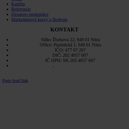
Kariéra
Referencie
Desatoro spolupráce
Marketingové kurzy a školenia
KONTAKT
Sídlo: Ďurkova 22, 949 01 Nitra
Office: Piaristická 1, 949 01 Nitra
IČO: 477 07 267
DIČ: 202 4057 607
IČ DPH: SK 202 4057 607
Sitemap
,
Ochrana osobných údajov
Page load link
Go
to
Top