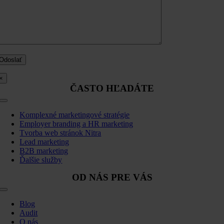
×
ČASTO HĽADÁTE
Toggle
Navigation
Komplexné marketingové stratégie
Employer branding a HR marketing
Tvorba web stránok Nitra
Lead marketing
B2B marketing
Ďalšie služby
OD NÁS PRE VÁS
Toggle
Navigation
Blog
Audit
O nás