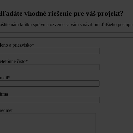
Hľadáte vhodné riešenie pre váš projekt?
ošlite nám krátku správu a ozveme sa vám s návrhom ďalšieho postupu
eno a priezvisko*
elefónne číslo*
mail*
irma
redmet