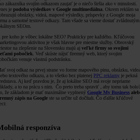
ko zákazníka svojím odkazom zaujať je o niečo širšia ako v minulosti.
nes je
podoba výsledkov v Google multimediálna
. Okrem reklám sa
obrazujú obrázky, videá, mapové výsledky, príspevky z Google moja
irma a samotné textové odkazy. Tam všade sa vieme dostať zvládnutým
okálnym SEOm.
 pre koho je vôbec lokálne SEO? Prakticky pre každého. Kľúčovou
arketingovou aktivitou je však hlavne pre miestne služby. Obrovský
riestor na zlepšenie na Slovensku majú aj
veľké firmy so svojimi
ieťami pobočiek
. Veď skúste nájsť firemný web, ktorý svojim
obočkám venuje vlastnú podstránku.
ať svoj odkaz na prvej strane vo forme mapového pinu, obrázku, vide
lebo textového odkazu, a to všetko bez platenej
PPC reklamy
je pekná
redstava. Aj keď pravdou je, že aj lokálne SEO má svoje nepriame
áklady, a to na prácu s nim. Čo preto treba spraviť , aby tomu tak bolo
o, že základom je mať maximálne vyplnený
Google My Business
aleb
iremný zápis na Google
ste sa určite už dočítali. Čo ďalšie kľúčové
eci:
Mobilná responzíva