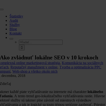
Skip
to
Toggle
content
Navigation
Štatistiky
Audit
Služby
Blog
Kontakt
Hľadať:
Ako zvládnuť lokálne SEO v 10 krokoch
omplexná online marketingová stratégia
,
Komunikácia na sociálnych
ieťach
,
Reputačný manažment v online
,
Tvorba a optimalizácia PPC
ampaní
,
Web-shop a všetko okolo nich
. decembra, 2018
Zdieľaj
akmer každé piate vyhľadávanie na internete má charakter
lokálneho
ľadania
. A tento trend geo-lokalizačného vyhľadávania rastie. Hlavne
iektoré služby sú takmer plne závislé od miestnych výsledkov
yhľadávania a tak je logické sa touto témou seriózne zaoberať. Priestor