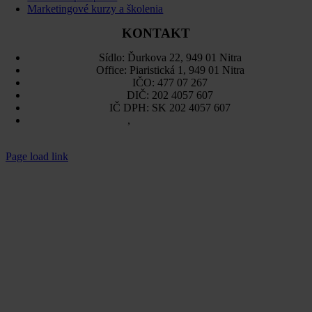
Marketingové kurzy a školenia
KONTAKT
Sídlo: Ďurkova 22, 949 01 Nitra
Office: Piaristická 1, 949 01 Nitra
IČO: 477 07 267
DIČ: 202 4057 607
IČ DPH: SK 202 4057 607
Sitemap
,
Ochrana osobných údajov
Page load link
Go
to
Top