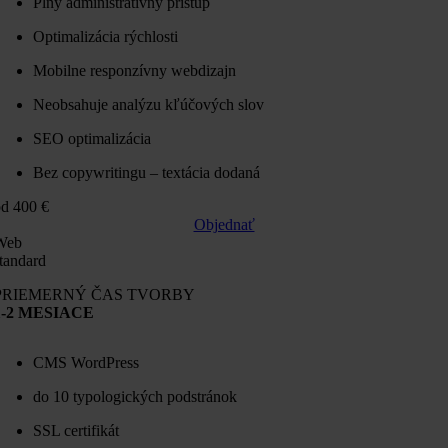
Plný administratívny prístup
Optimalizácia rýchlosti
Mobilne responzívny webdizajn
Neobsahuje analýzu kľúčových slov
SEO optimalizácia
Bez copywritingu – textácia dodaná
d 400 €
Objednať
Web
tandard
PRIEMERNÝ ČAS TVORBY
1-2 MESIACE
CMS WordPress
do 10 typologických podstránok
SSL certifikát