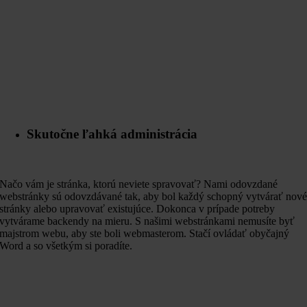
Skutočne ľahká administrácia
Načo vám je stránka, ktorú neviete spravovať? Nami odovzdané
webstránky sú odovzdávané tak, aby bol každý schopný vytvárať nov
stránky alebo upravovať existujúce. Dokonca v prípade potreby
vytvárame backendy na mieru. S našimi webstránkami nemusíte byť
majstrom webu, aby ste boli webmasterom. Stačí ovládať obyčajný
Word a so všetkým si poradíte.