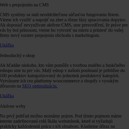
Web s prepojením na CMS
CMS systémy sa stali neoddeliteľnou súčasťou fungovania firiem.
Vieme ich využiť a napojiť na zber a rôzne fázy spracovania dopytov.
Ak doposiaľ nevyužívate aktívne CMS, sme presvedčení, že práve pre
vás by bol prínosom, vieme ho vytvoriť na mieru a priniesť do vašej
firmy nový rozmer prepojenia obchodu s marketingom.
Ukážka
Jednoduchý e-shop
Ak hľadáte niekoho, kto vám pomôže s tvorbou malého a funkčného
eshopu sme tu pre vás. Malý eshop v našom ponímaní je približne do
100 produktov kategorizovaný do jednotiek produktový kategórii.
Vytvárame ich cez platformy woocommerce a shopify s vysokým
dôrazom na
SEO optimalizáciu.
Ukážka
Aktívne weby
Na prvý pohľad možno neznámy pojem. Pod týmto pojmom máme
interne zadefinovanú celú škálu webstránok, ktoré si vyžadujú
prakticky každodennú prácu s ich obsahom. Kladieme dôraz na