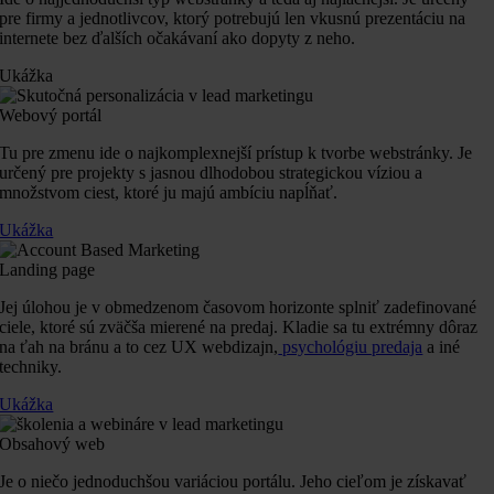
pre firmy a jednotlivcov, ktorý potrebujú len vkusnú prezentáciu na
internete bez ďalších očakávaní ako dopyty z neho.
Ukážka
Webový portál
Tu pre zmenu ide o najkomplexnejší prístup k tvorbe webstránky. Je
určený pre projekty s jasnou dlhodobou strategickou víziou a
množstvom ciest, ktoré ju majú ambíciu napĺňať.
Ukážka
Landing page
Jej úlohou je v obmedzenom časovom horizonte splniť zadefinované
ciele, ktoré sú zväčša mierené na predaj. Kladie sa tu extrémny dôraz
na ťah na bránu a to cez UX webdizajn,
psychológiu predaja
a iné
techniky.
Ukážka
Obsahový web
Je o niečo jednoduchšou variáciou portálu. Jeho cieľom je získavať