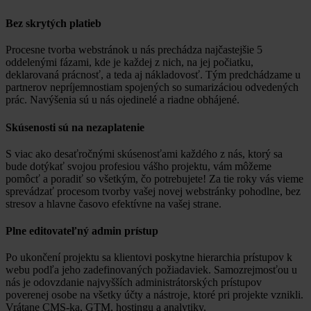
Bez skrytých platieb
Procesne tvorba webstránok u nás prechádza najčastejšie 5
oddelenými fázami, kde je každej z nich, na jej počiatku,
deklarovaná prácnosť, a teda aj nákladovosť. Tým predchádzame u
partnerov nepríjemnostiam spojených so sumarizáciou odvedených
prác. Navýšenia sú u nás ojedinelé a riadne obhájené.
Skúsenosti sú na nezaplatenie
S viac ako desaťročnými skúsenosťami každého z nás, ktorý sa
bude dotýkať svojou profesiou vášho projektu, vám môžeme
pomôcť a poradiť so všetkým, čo potrebujete! Za tie roky vás vieme
sprevádzať procesom tvorby vašej novej webstránky pohodlne, bez
stresov a hlavne časovo efektívne na vašej strane.
Plne editovateľný admin prístup
Po ukončení projektu sa klientovi poskytne hierarchia prístupov k
webu podľa jeho zadefinovaných požiadaviek. Samozrejmosťou u
nás je odovzdanie najvyšších administrátorských prístupov
poverenej osobe na všetky účty a nástroje, ktoré pri projekte vznikli.
Vrátane CMS-ka, GTM, hostingu a analytiky.