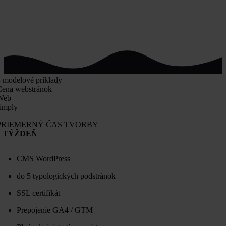
 modelové príklady
Cena webstránok
Web
imply
PRIEMERNÝ ČAS TVORBY
1 TÝŽDEŇ
CMS WordPress
do 5 typologických podstránok
SSL certifikát
Prepojenie GA4 / GTM