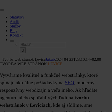
Skip
to
Toggle
content
Navigation
Štatistiky
Audit
Služby
Blog
Kontakt
Hľadať:
Tvorba web stránok Levice
Jakub
2024-04-23T23:10:14+02:00
TVORBA WEB STRÁNOK
LEVICE
Vytvárame kvalitné a funkčné webstránky, ktoré
spĺňajú aktuálne požiadavky na
SEO
, moderný
responzívny webdizajn a veľa iného. Ak hľadáte
agentúru alebo spoľahlivých ľudí na
tvorbu
webstránok v Leviciach,
kde aj sídlime, sme