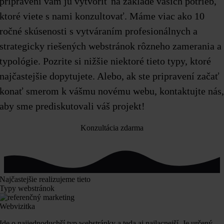
pripravení vám ju vytvoriť na základe vašich potrieb,
ktoré viete s nami konzultovať. Máme viac ako 10
ročné skúsenosti s vytváraním profesionálnych a
strategicky riešených webstránok rôzneho zamerania a
typológie. Pozrite si nižšie niektoré tieto typy, ktoré
najčastejšie dopytujete. Alebo, ak ste pripravení začať
konať smerom k vášmu novému webu, kontaktujte nás
aby sme prediskutovali váš projekt!
Konzultácia zdarma
Najčastejšie realizujeme tieto
Typy webstránok
Webvizitka
Ide o najjednoduchší typ webstránky a teda aj najlacnejší. Je určený