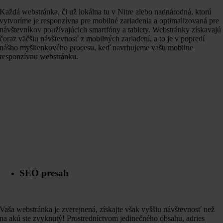
Každá webstránka, či už lokálna tu v Nitre alebo nadnárodná, ktorú
vytvoríme je responzívna pre mobilné zariadenia a optimalizovaná pre
návštevníkov používajúcich smartfóny a tablety. Webstránky získavajú
čoraz väčšiu návštevnosť z mobilných zariadení, a to je v popredí
nášho myšlienkového procesu, keď navrhujeme vašu mobilne
responzívnu webstránku.
SEO presah
Vaša webstránka je zverejnená, získajte však vyššiu návštevnosť než
na akú ste zvyknutý! Prostredníctvom jedinečného obsahu, adries