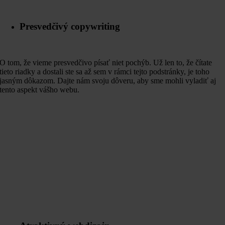
Presvedčivý copywriting
O tom, že vieme presvedčivo písať niet pochýb. Už len to, že čítate
tieto riadky a dostali ste sa až sem v rámci tejto podstránky, je toho
jasným dôkazom. Dajte nám svoju dôveru, aby sme mohli vyladiť aj
tento aspekt vášho webu.