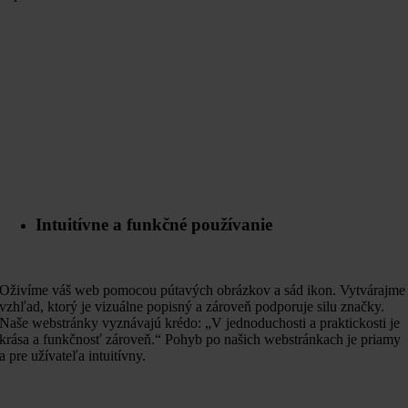
Intuitívne a funkčné používanie
Oživíme váš web pomocou pútavých obrázkov a sád ikon. Vytvárajme
vzhľad, ktorý je vizuálne popisný a zároveň podporuje silu značky.
Naše webstránky vyznávajú krédo: „V jednoduchosti a praktickosti je
krása a funkčnosť zároveň.“ Pohyb po našich webstránkach je priamy
a pre užívateľa intuitívny.