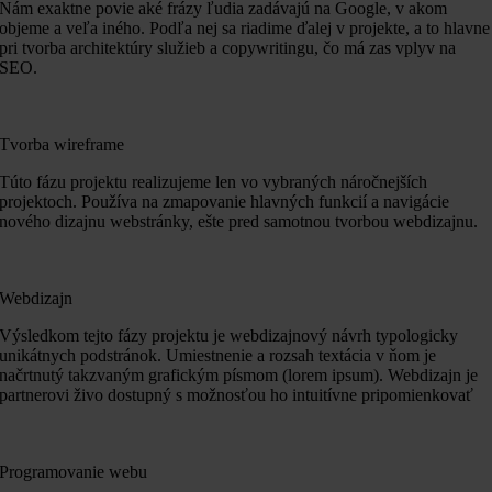
Nám exaktne povie aké frázy ľudia zadávajú na Google, v akom
objeme a veľa iného. Podľa nej sa riadime ďalej v projekte, a to hlavne
pri tvorba architektúry služieb a copywritingu, čo má zas vplyv na
SEO.
Tvorba wireframe
Túto fázu projektu realizujeme len vo vybraných náročnejších
projektoch. Používa na zmapovanie hlavných funkcií a navigácie
nového dizajnu webstránky, ešte pred samotnou tvorbou webdizajnu.
Webdizajn
Výsledkom tejto fázy projektu je webdizajnový návrh typologicky
unikátnych podstránok. Umiestnenie a rozsah textácia v ňom je
načrtnutý takzvaným grafickým písmom (lorem ipsum). Webdizajn je
partnerovi živo dostupný s možnosťou ho intuitívne pripomienkovať
Programovanie webu