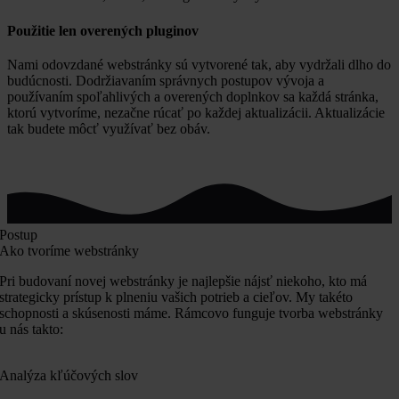
Použitie len overených pluginov
Nami odovzdané webstránky sú vytvorené tak, aby vydržali dlho do
budúcnosti. Dodržiavaním správnych postupov vývoja a
používaním spoľahlivých a overených doplnkov sa každá stránka,
ktorú vytvoríme, nezačne rúcať po každej aktualizácii. Aktualizácie
tak budete môcť využívať bez obáv.
Postup
Ako tvoríme webstránky
Pri budovaní novej webstránky je najlepšie nájsť niekoho, kto má
strategicky prístup k plneniu vašich potrieb a cieľov. My takéto
schopnosti a skúsenosti máme. Rámcovo funguje tvorba webstránky
u nás takto:
Analýza kľúčových slov