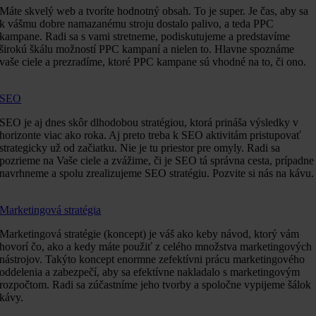
Máte skvelý web a tvoríte hodnotný obsah. To je super. Je čas, aby sa
k vášmu dobre namazanému stroju dostalo palivo, a teda PPC
kampane. Radi sa s vami stretneme, podiskutujeme a predstavíme
širokú škálu možností PPC kampaní a nielen to. Hlavne spoznáme
vaše ciele a prezradíme, ktoré PPC kampane sú vhodné na to, či ono.
SEO
SEO je aj dnes skôr dlhodobou stratégiou, ktorá prináša výsledky v
horizonte viac ako roka. Aj preto treba k SEO aktivitám pristupovať
strategicky už od začiatku. Nie je tu priestor pre omyly. Radi sa
pozrieme na Vaše ciele a zvážime, či je SEO tá správna cesta, prípadne
navrhneme a spolu zrealizujeme SEO stratégiu. Pozvite si nás na kávu.
Marketingová stratégia
Marketingová stratégie (koncept) je váš ako keby návod, ktorý vám
hovorí čo, ako a kedy máte použiť z celého množstva marketingových
nástrojov. Takýto koncept enormne zefektívni prácu marketingového
oddelenia a zabezpečí, aby sa efektívne nakladalo s marketingovým
rozpočtom. Radi sa zúčastníme jeho tvorby a spoločne vypijeme šálok
kávy.