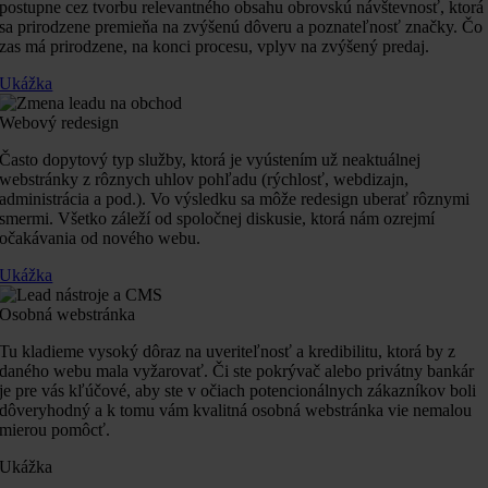
postupne cez tvorbu relevantného obsahu obrovskú návštevnosť, ktorá
sa prirodzene premieňa na zvýšenú dôveru a poznateľnosť značky. Čo
zas má prirodzene, na konci procesu, vplyv na zvýšený predaj.
Ukážka
Webový redesign
Často dopytový typ služby, ktorá je vyústením už neaktuálnej
webstránky z rôznych uhlov pohľadu (rýchlosť, webdizajn,
administrácia a pod.). Vo výsledku sa môže redesign uberať rôznymi
smermi. Všetko záleží od spoločnej diskusie, ktorá nám ozrejmí
očakávania od nového webu.
Ukážka
Osobná webstránka
Tu kladieme vysoký dôraz na uveriteľnosť a kredibilitu, ktorá by z
daného webu mala vyžarovať. Či ste pokrývač alebo privátny bankár
je pre vás kľúčové, aby ste v očiach potencionálnych zákazníkov boli
dôveryhodný a k tomu vám kvalitná osobná webstránka vie nemalou
mierou pomôcť.
Ukážka