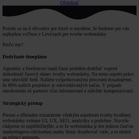
Objednať
Pozrite sa na 6 dôvodov pre ktoré si myslíme, že budeme pre vás
najlepšou voľbou v Leviciach pre tvorbu webstránky
Prečo my?
Dodržanie timeplánu
Agentúry a freelenceri majú často problém dodržať vopred
dohodnutý časový rámec tvorby webstránky. Na tento aspekt práce
sme obzvlášť hrdí. Našimi vyšperkovanými procesmi dosahujeme,
že 89% našich projektov je odovzdávaných načas. V prípade
oneskorenia sú partneri včas informovaní a náležite kompenzovaní.
Strategický prístup
Presne a dôkladne rozumieme všetkým aspektom tvorby kvalitnej
webstránky vrátane UI, UX, SEO, analytiky a podobne. Navyše
chápeme to najdôležitejšie, a to že webstránka je len jednou časťou
marketingovo-obchodnej snahy firmy dosahovať ciele, a to nielen
na tržnici internetu.