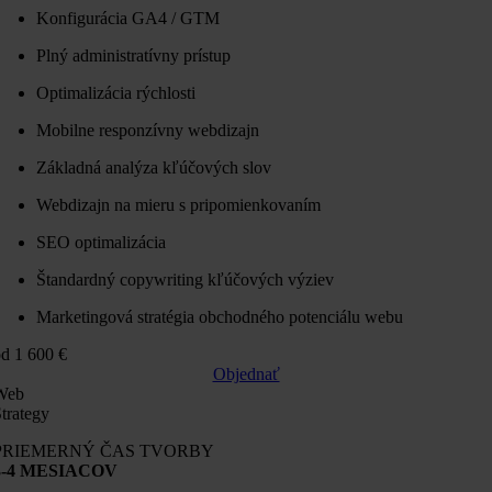
Konfigurácia GA4 / GTM
Plný administratívny prístup
Optimalizácia rýchlosti
Mobilne responzívny webdizajn
Základná analýza kľúčových slov
Webdizajn na mieru s pripomienkovaním
SEO optimalizácia
Štandardný copywriting kľúčových výziev
Marketingová stratégia obchodného potenciálu webu
d 1 600 €
Objednať
Web
trategy
PRIEMERNÝ ČAS TVORBY
3-4 MESIACOV