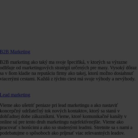
B2B Marketing
B2B marketing ako taký ma svoje špecifiká, v ktorých sa výrazne
odlišuje od marketingových stratégií určených pre masy. Vysoký dôraz
sa v ňom kladie na reputáciu firmy ako takej, ktorú možno dosiahnuť
viacerými cestami. Každá z týchto ciest má svoje výhody a nevýhody.
Lead marketing
Vieme ako ušetriť peniaze pri lead marketingu a ako nastaviť
koncepčný udržateľný tok nových kontaktov, ktorý sa stanú v
dohľadnej dobe zákazníkmi. Vieme, ktoré komunikačné kanály v
online sú pre tento druh marketingu najefektívnejšie. Vieme ako
pracovať s horúcimi a ako so studenými leadmi. Stretnite sa s nami a
podebatujme o spôsoboch ako príjmať viac relevantných leadov.