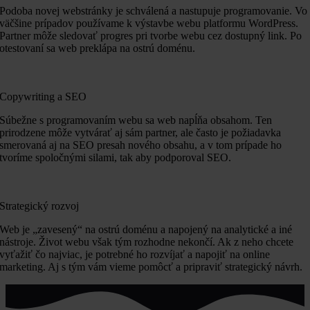
Podoba novej webstránky je schválená a nastupuje programovanie. Vo
väčšine prípadov používame k výstavbe webu platformu WordPress.
Partner môže sledovať progres pri tvorbe webu cez dostupný link. Po
otestovaní sa web preklápa na ostrú doménu.
Copywriting a SEO
Súbežne s programovaním webu sa web napĺňa obsahom. Ten
prirodzene môže vytvárať aj sám partner, ale často je požiadavka
smerovaná aj na SEO presah nového obsahu, a v tom prípade ho
tvoríme spoločnými silami, tak aby podporoval SEO.
Strategický rozvoj
Web je „zavesený“ na ostrú doménu a napojený na analytické a iné
nástroje. Život webu však tým rozhodne nekončí. Ak z neho chcete
vyťažiť čo najviac, je potrebné ho rozvíjať a napojiť na online
marketing. Aj s tým vám vieme pomôcť a pripraviť strategický návrh.