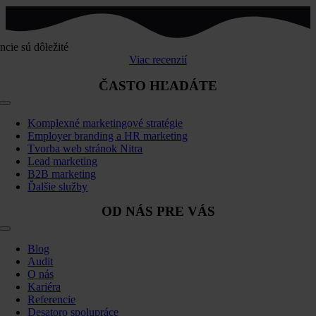
ncie sú dôležité
Viac recenzií
ČASTO HĽADÁTE
Toggle
Navigation
Komplexné marketingové stratégie
Employer branding a HR marketing
Tvorba web stránok Nitra
Lead marketing
B2B marketing
Ďalšie služby
OD NÁS PRE VÁS
Toggle
Navigation
Blog
Audit
O nás
Kariéra
Referencie
Desatoro spolupráce